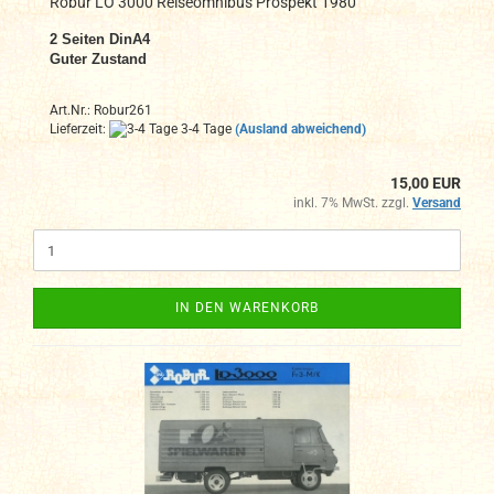
Robur LO 3000 Reiseomnibus Prospekt 1980
2
Seiten DinA4
Guter Zustand
Art.Nr.: Robur261
Lieferzeit:
3-4 Tage
(Ausland abweichend)
15,00 EUR
inkl. 7% MwSt. zzgl.
Versand
IN DEN WARENKORB