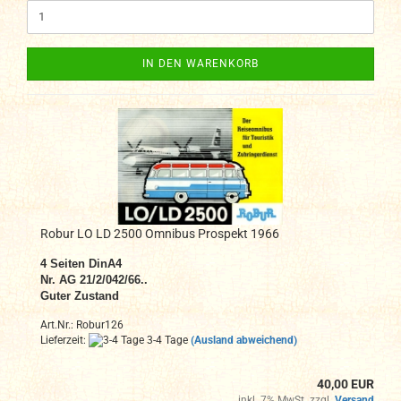
IN DEN WARENKORB
Robur LO LD 2500 Omnibus Prospekt 1966
4 Seiten DinA4
Nr. AG 21/2/042/66..
Guter Zustand
Art.Nr.: Robur126
Lieferzeit:
3-4 Tage
(Ausland abweichend)
40,00 EUR
inkl. 7% MwSt. zzgl.
Versand