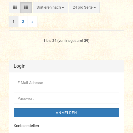
Sortieren nach
pro Seite
Sortieren nach
24 pro Seite
1
2
»
1
bis
24
(von insgesamt
39
)
Login
E-
Mail-
Adresse
Passwort
ANMELDEN
Konto erstellen