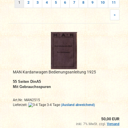
1
2
3
4
5
6
7
8
9
10
11
»
MAN Kardanwagen Bedienungsanleitung 1925
55 Seiten DinA5
Mit Gebrauchsspuren
Art.Nr.: MAN2515
Lieferzeit:
3-4 Tage
(Ausland abweichend)
50,00 EUR
inkl. 7% MwSt. zzgl.
Versand