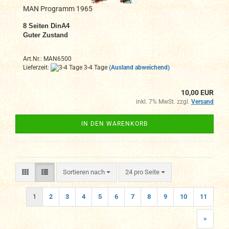
MAN Programm 1965
8
Seiten DinA4
Guter Zustand
Art.Nr.: MAN6500
Lieferzeit:
3-4 Tage
(Ausland abweichend)
10,00 EUR
inkl. 7% MwSt. zzgl.
Versand
IN DEN WARENKORB
Sortieren nach
pro Seite
Sortieren nach
24 pro Seite
1
2
3
4
5
6
7
8
9
10
11
»