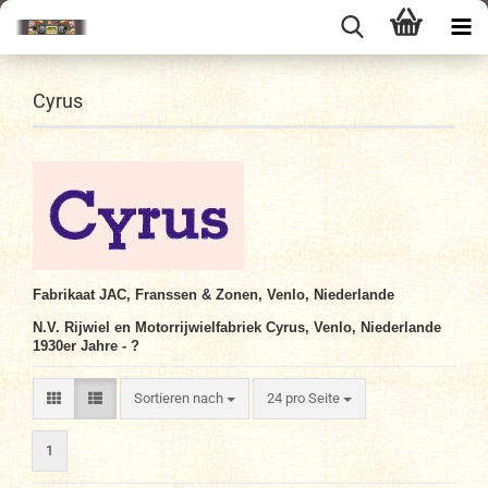
Cyrus
Fabrikaat JAC, Franssen & Zonen, Venlo, Ni
ede
rlande
N.V. Rijwiel en Motorrijwielfabriek Cyrus, Venlo, Ni
ede
rlande
1930er Jahre - ?
Sortieren nach
pro Seite
Sortieren nach
24 pro Seite
1