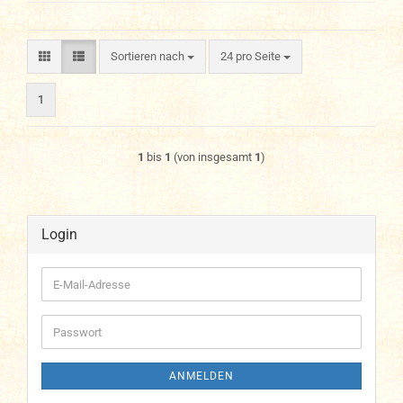
Sortieren nach
pro Seite
Sortieren nach
24 pro Seite
1
1
bis
1
(von insgesamt
1
)
Login
E-
Mail-
Adresse
Passwort
ANMELDEN