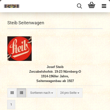
Steib Seitenwagen
Josef Steib
Zerzabelshofstr. 19-23 Nürnberg-O
1914-1960er Jahre,
Seitenwagenbau ab 1927
Sortieren nach
pro Seite
Sortieren nach
24 pro Seite
1