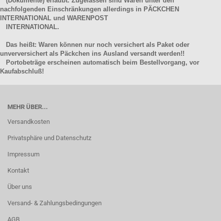
(Dokumente) erlaubt. Zugelassen sind Waren unter den
nachfolgenden Einschränkungen allerdings in PÄCKCHEN
INTERNATIONAL und WARENPOST
INTERNATIONAL.
Das heißt: Waren können nur noch versichert als Paket oder
unverversichert als Päckchen ins Ausland versandt werden!!
Portobeträge erscheinen automatisch beim Bestellvorgang, vor
Kaufabschluß!
MEHR ÜBER...
Versandkosten
Privatsphäre und Datenschutz
Impressum
Kontakt
Über uns
Versand- & Zahlungsbedingungen
AGB