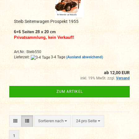
Steib Seitenwagen Prospekt 1955
6+6 Seiten 28 x 20 cm
Privatsammlung, kein Verkauf!!
Art.Nr.: Steib550
Lieferzeit:
3-4 Tage
(Ausland abweichend)
ab 12,00 EUR
inkl. 19% MwSt. zzgl.
Versand
ZUM ARTIKEL
Sortieren nach
pro Seite
Sortieren nach
24 pro Seite
1