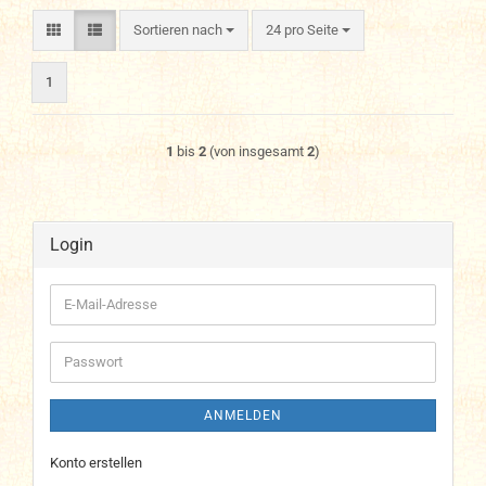
Sortieren nach
pro Seite
Sortieren nach
24 pro Seite
1
1
bis
2
(von insgesamt
2
)
Login
E-
Mail-
Adresse
Passwort
ANMELDEN
Konto erstellen