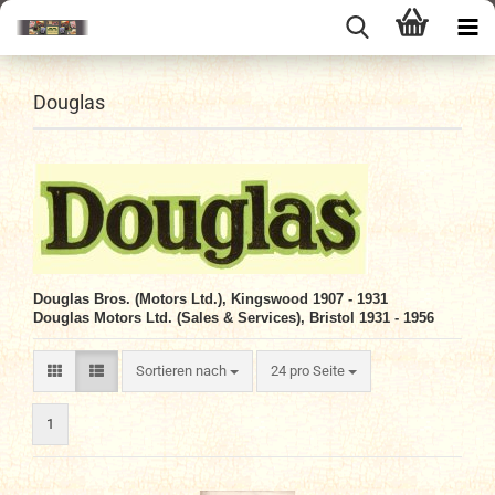
Douglas
Douglas Bros. (Motors Ltd.), Kingswood 1907 - 1931
Douglas Motors Ltd. (Sales & Services), Bristol
1931 - 1956
Sortieren nach
pro Seite
Sortieren nach
24 pro Seite
1