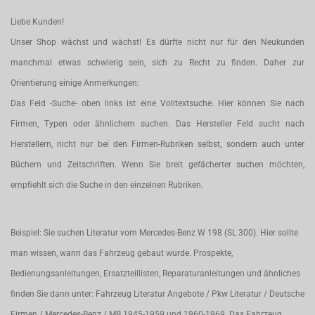
Liebe Kunden!
Unser Shop wächst und wächst! Es dürfte nicht nur für den Neukunden
manchmal etwas schwierig sein, sich zu Recht zu finden. Daher zur
Orientierung einige Anmerkungen:
Das Feld -Suche- oben links ist eine Volltextsuche. Hier können Sie nach
Firmen, Typen oder ähnlichem suchen. Das Hersteller Feld sucht nach
Herstellern, nicht nur bei den Firmen-Rubriken selbst, sondern auch unter
Büchern und Zeitschriften. Wenn Sie breit gefächerter suchen möchten,
empfiehlt sich die Suche in den einzelnen Rubriken.
Beispiel: Sie suchen Literatur vom Mercedes-Benz W 198 (SL 300). Hier sollte
man wissen, wann das Fahrzeug gebaut wurde. Prospekte,
Bedienungsanleitungen, Ersatzteillisten, Reparaturanleitungen und ähnliches
finden Sie dann unter: Fahrzeug Literatur Angebote / Pkw Literatur / Deutsche
Firmen / Mercedes-Benz / MB 1945-1959 und 1960-1969. Das Fahrzeug