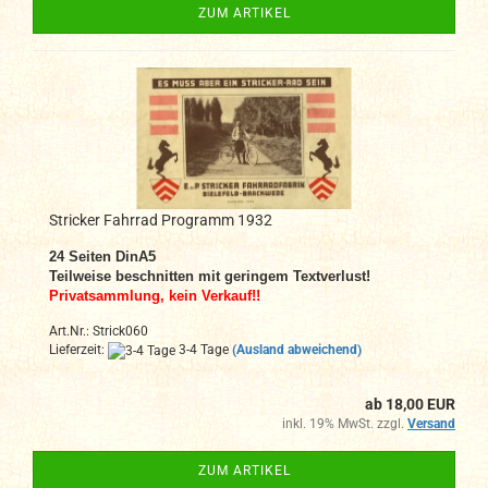
ZUM ARTIKEL
Stricker Fahrrad Programm 1932
24
Seiten DinA
5
Teilweise beschnitten mit geringem Textverlust!
Privatsammlung, kein Verkauf!!
Art.Nr.: Strick060
Lieferzeit:
3-4 Tage
(Ausland abweichend)
ab 18,00 EUR
inkl. 19% MwSt. zzgl.
Versand
ZUM ARTIKEL