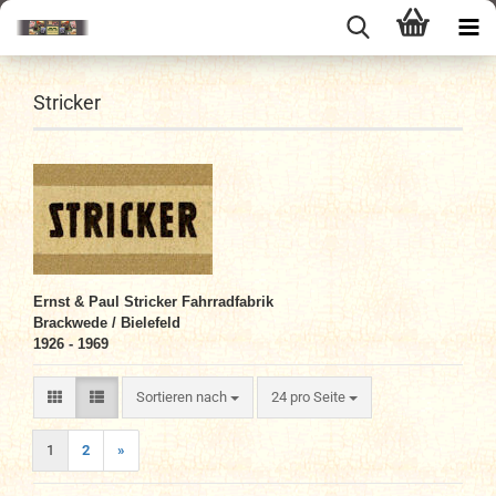
Stricker
Ernst & Paul Stricker Fahrradfabrik
Brackw
ede
/ Bielefeld
1926
- 1969
Sortieren nach
pro Seite
Sortieren nach
24 pro Seite
1
2
»