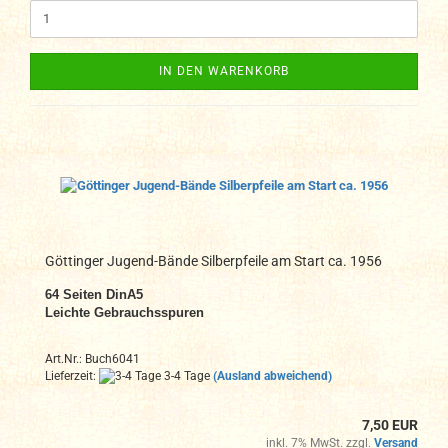
IN DEN WARENKORB
Göttinger Jugend-Bände Silberpfeile am Start ca. 1956
64
Seiten DinA
5
Leichte Gebrauchsspuren
Art.Nr.: Buch6041
Lieferzeit:
3-4 Tage
(Ausland abweichend)
7,50 EUR
inkl. 7% MwSt. zzgl.
Versand