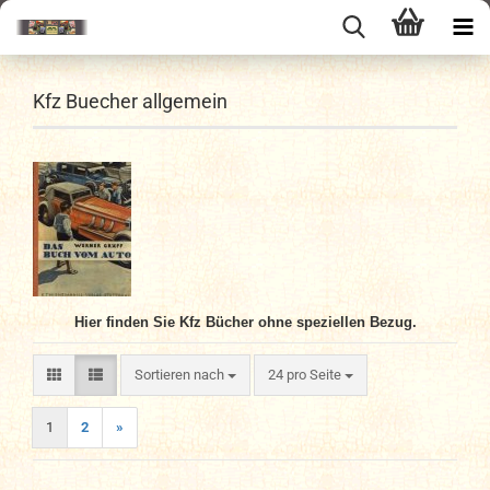
Kfz Buecher allgemein
Hier finden Sie Kfz Bücher ohne speziellen Bezug.
Sortieren nach
pro Seite
Sortieren nach
24 pro Seite
1
2
»