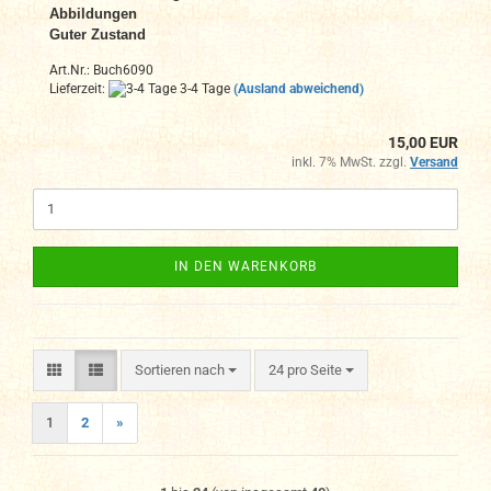
Abbildungen
Guter Zustand
Art.Nr.: Buch6090
Lieferzeit:
3-4 Tage
(Ausland abweichend)
15,00 EUR
inkl. 7% MwSt. zzgl.
Versand
IN DEN WARENKORB
Sortieren nach
pro Seite
Sortieren nach
24 pro Seite
1
2
»