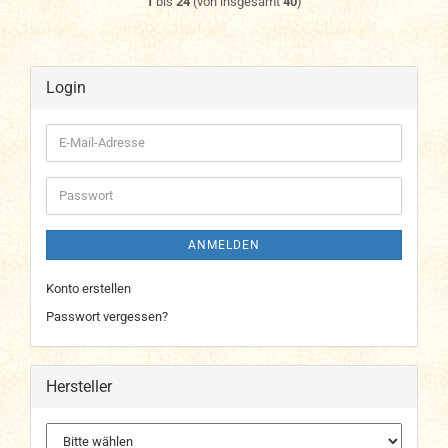
1
bis
24
(von insgesamt
40
)
Login
E-
Mail-
Adresse
Passwort
ANMELDEN
Konto erstellen
Passwort vergessen?
Hersteller