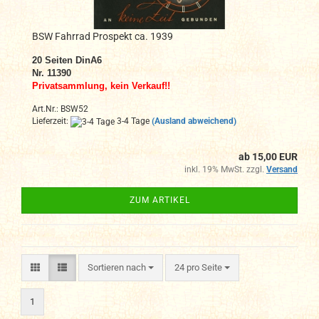
BSW Fahrrad Prospekt ca. 1939
20
Seiten DinA6
Nr. 11390
Privatsammlung, kein Verkauf!!
Art.Nr.: BSW52
Lieferzeit:
3-4 Tage
(Ausland abweichend)
ab 15,00 EUR
inkl. 19% MwSt. zzgl.
Versand
ZUM ARTIKEL
Sortieren nach
pro Seite
Sortieren nach
24 pro Seite
1