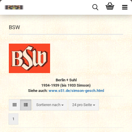
BSW
Berlin + Suhl
1934-1939 (bis 1933 Simson)
Siehe auch:
www.s51.de/simson-gesch.html
Sortieren nach
pro Seite
Sortieren nach
24 pro Seite
1