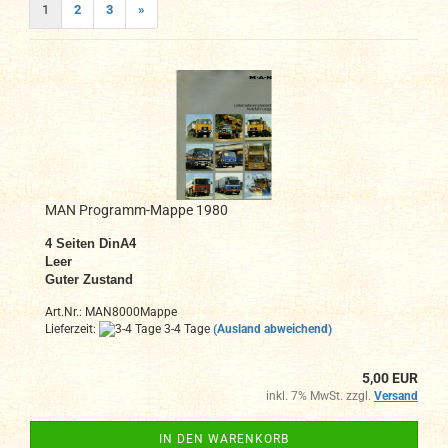
1
2
3
»
MAN Programm-Mappe 1980
4
Seiten DinA4
Leer
Guter Zustand
Art.Nr.: MAN8000Mappe
Lieferzeit:
3-4 Tage
(Ausland abweichend)
5,00 EUR
inkl. 7% MwSt. zzgl.
Versand
IN DEN WARENKORB