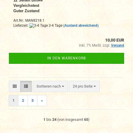
12
Seiten DinA4
Vergleichstest
Guter Zustand
Art.Nr.: MAN8218.1
Lieferzeit:
3-4 Tage
(Ausland abweichend)
10,00 EUR
inkl. 7% MwSt. zzgl.
Versand
IN DEN WARENKORB
Sortieren nach
pro Seite
Sortieren nach
24 pro Seite
1
2
3
»
1
bis
24
(von insgesamt
65
)