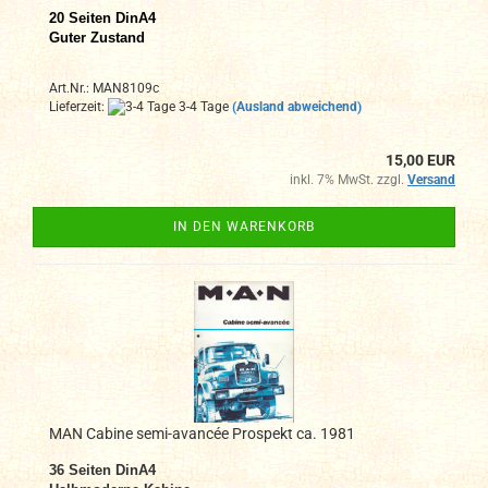
20 Seiten DinA4
Guter Zustand
Art.Nr.: MAN8109c
Lieferzeit:
3-4 Tage
(Ausland abweichend)
15,00 EUR
inkl. 7% MwSt. zzgl.
Versand
IN DEN WARENKORB
MAN Cabine semi-avancée Prospekt ca. 1981
36 Seiten DinA4