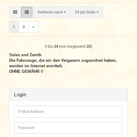
Sortieren nach
pro Seite
Sortieren nach
24 pro Seite
1
2
»
1
bis
24
(von insgesamt
25
)
Solex und Zenith
Die Fahrzeuge, die wir den Vergasern zugeordnet haben,
wurden im Internet ermittelt.
OHNE GEWÄHR !!
Login
E-
Mail-
Adresse
Passwort