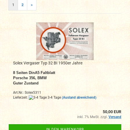
1
2
»
Solex Vergaser Typ 32 BI 1950er Jahre
8 Seiten DinA5 Faltblatt
Porsche 356, BMW
Guter Zustand
Art.Nr.: Solex5311
Lieferzeit:
3-4 Tage
(Ausland abweichend)
50,00 EUR
inkl. 7% MwSt. zzgl.
Versand
IN DEN WARENKORB