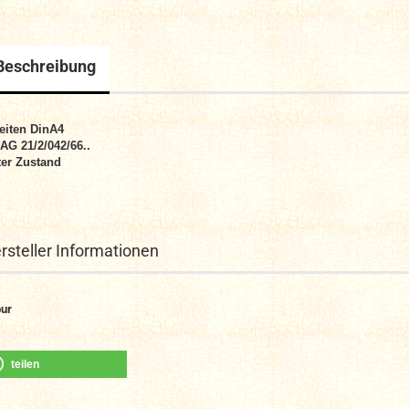
Beschreibung
eiten DinA4
 AG 21/2/042/66..
er Zustand
rsteller Informationen
ur
teilen