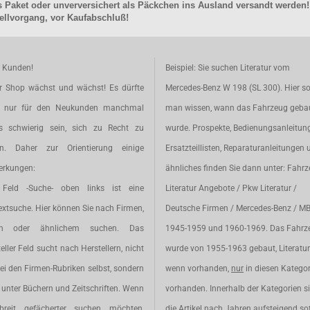
 Paket oder unverversichert als Päckchen ins Ausland versandt werden!
llvorgang, vor Kaufabschluß!
e Kunden!
Beispiel: Sie suchen Literatur vom
r Shop wächst und wächst! Es dürfte
Mercedes-Benz W 198 (SL 300). Hier so
t nur für den Neukunden manchmal
man wissen, wann das Fahrzeug geba
s schwierig sein, sich zu Recht zu
wurde. Prospekte, Bedienungsanleitun
en. Daher zur Orientierung einige
Ersatzteillisten, Reparaturanleitungen 
rkungen:
ähnliches finden Sie dann unter: Fahr
Feld -Suche- oben links ist eine
Literatur Angebote / Pkw Literatur /
extsuche. Hier können Sie nach Firmen,
Deutsche Firmen / Mercedes-Benz / M
en oder ähnlichem suchen. Das
1945-1959 und 1960-1969. Das Fahrz
eller Feld sucht nach Herstellern, nicht
wurde von 1955-1963 gebaut, Literatur 
ei den Firmen-Rubriken selbst, sondern
wenn vorhanden,
nur
in diesen Katego
unter Büchern und Zeitschriften. Wenn
vorhanden. Innerhalb der Kategorien s
breit gefächerter suchen möchten,
die Artikel nach Jahren aufsteigend sot