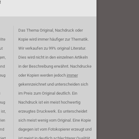
!
Das Thema Original, Nachdruck oder
Kopie wird immer häufiger zur Thematik.
llte
Wir verkaufen zu 99% original Literatur.
ut
Dies wird nicht in den einzelnen Artikeln
gen,
in der Beschreibung erwähnt. Nachdrucke
und
oder Kopien werden jedoch
immer
zeug
gekennzeichnet und unterscheiden sich
im Preis zum Original deutlich. Ein
B
Nachdruck ist ein meist hochwertig
eug
erzeugtes Druckwerk. Es unterscheidet
ist,
sich meist wenig vom Original. Eine Kopie
rien
dagegen ist vom Fotokopierer erzeugt und
ind
ist meist in deutlich schlechterer Qualität.
iert.