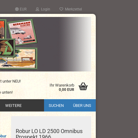
EUR
Login
Merkzettel
kt unter NEU!
Ihr Warenkorb
0,00 EUR
 unten!
WEITERE
SUCHEN
ÜBER UNS
Robur LO LD 2500 Omnibus
obur
Prospekt 1966