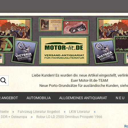
Liebe Kunden! Es wurden div. neue Artikel eingestellt, verlin
Suche...
Euer Motor-lit.de-TEAM
Neue Porto-Grundsätze für ausländische Kunden, siehe
R ANGEBOT
AUTOMOBILIA
ALLGEMEINES ANTIQUARIAT
N E U
»
»
»
tseite
Fahrzeug Literatur Angebot
LKW Literatur
»
 DDR + Osteuropa
Robur LO LD 2500 Omnibus Prospekt 1966
R