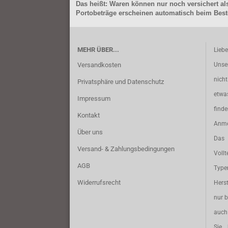
Das heißt: Waren können nur noch versichert als
Portobeträge erscheinen automatisch beim Beste
MEHR ÜBER...
Lieb
Versandkosten
Unse
nich
Privatsphäre und Datenschutz
etwa
Impressum
find
Kontakt
Anme
Über uns
Das 
Versand- & Zahlungsbedingungen
Vollt
AGB
Typ
Widerrufsrecht
Herst
nur b
auch 
Sie 