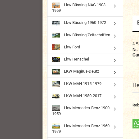
Lkw Büssing-NAG 1903-
1959
Lkw Büssing 1960-1972
Lkw Büssing Zeitschriften
4 S
Lkw Ford
Nr.
Gut
Lkw Henschel
LKW Magirus-Deutz
LKW MAN 1915-1979
He
LKW MAN 1980-2017
Rob
Lkw Mercedes-Benz 1900-
1959
Lkw Mercedes-Benz 1960-
1979