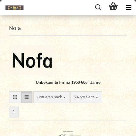
Nofa
Unbekannte Firma 1950-60er Jahre
Sortieren nach
pro Seite
Sortieren nach
24 pro Seite
1