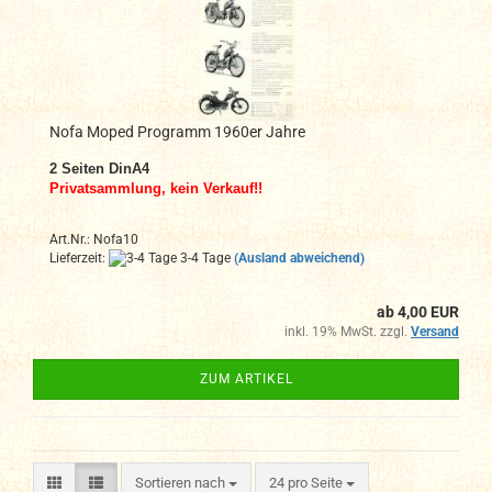
Nofa Moped Programm 1960er Jahre
2
Seiten DinA4
Privatsammlung, kein Verkauf!!
Art.Nr.: Nofa10
Lieferzeit:
3-4 Tage
(Ausland abweichend)
ab 4,00 EUR
inkl. 19% MwSt. zzgl.
Versand
ZUM ARTIKEL
Sortieren nach
pro Seite
Sortieren nach
24 pro Seite