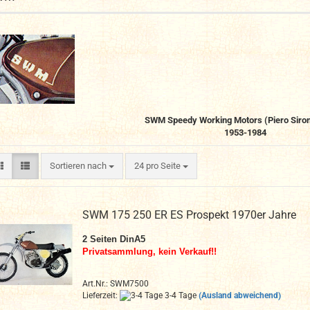
SWM Speedy Working Motors (Piero Sironi)
1953-1984
Sortieren nach
pro Seite
Sortieren nach
24 pro Seite
SWM 175 250 ER ES Prospekt 1970er Jahre
2
Seiten DinA
5
Privatsammlung, kein Verkauf!!
Art.Nr.: SWM7500
Lieferzeit:
3-4 Tage
(Ausland abweichend)