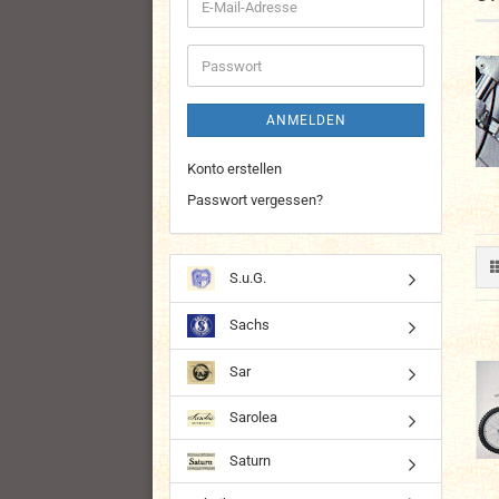
E-
Mail-
Adresse
Passwort
ANMELDEN
Konto erstellen
Passwort vergessen?
S.u.G.
Sachs
Sar
Sarolea
Saturn