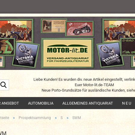
Liebe Kunden! Es wurden div. neue Artikel eingestellt, verlin
Suche...
Euer Motor-lit.de-TEAM
Neue Porto-Grundsätze für ausländische Kunden, siehe
R ANGEBOT
AUTOMOBILIA
ALLGEMEINES ANTIQUARIAT
N E U
»
»
»
tseite
Prospektsammlung
S
SWM
WM