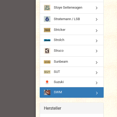
Stoye Seitenwagen
Stratemann / LSB
Stricker
Strolch
Struco
Sunbeam
SUT
Suzuki
SWM
Hersteller