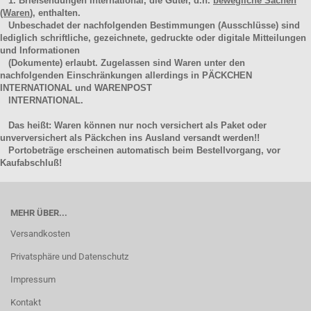
1. Briefsendungen International, die Güter, d.h.
bewegliche Sachen
(Waren
), enthalten.
Unbeschadet der nachfolgenden Bestimmungen (Ausschlüsse) sind
lediglich schriftliche, gezeichnete, gedruckte oder digitale Mitteilungen
und Informationen
(Dokumente) erlaubt. Zugelassen sind Waren unter den
nachfolgenden Einschränkungen allerdings in PÄCKCHEN
INTERNATIONAL und WARENPOST
INTERNATIONAL.
Das heißt: Waren können nur noch versichert als Paket oder
unverversichert als Päckchen ins Ausland versandt werden!!
Portobeträge erscheinen automatisch beim Bestellvorgang, vor
Kaufabschluß!
MEHR ÜBER...
Versandkosten
Privatsphäre und Datenschutz
Impressum
Kontakt