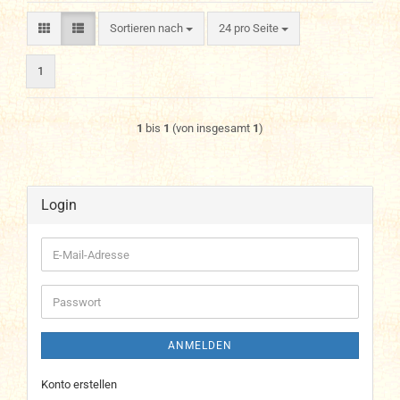
Sortieren nach
pro Seite
Sortieren nach
24 pro Seite
1
1
bis
1
(von insgesamt
1
)
Login
E-
Mail-
Adresse
Passwort
ANMELDEN
Konto erstellen