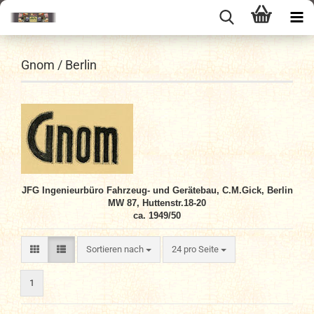
Gnom / Berlin
JFG Ingenieurbüro Fahrzeug- und Gerätebau, C.M.Gick, Berlin
MW 87, Huttenstr.18-20
ca. 1949/50
Sortieren nach
pro Seite
Sortieren nach
24 pro Seite
1