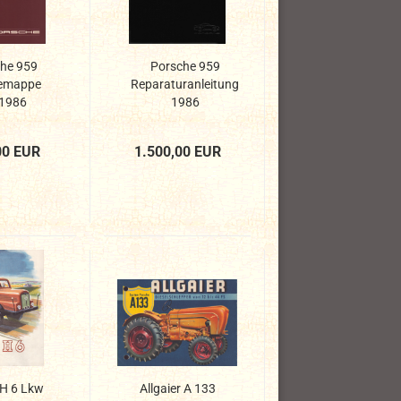
he 959
Porsche 959
emappe
Reparaturanleitung
 1986
1986
00 EUR
1.500,00 EUR
H 6 Lkw
Allgaier A 133