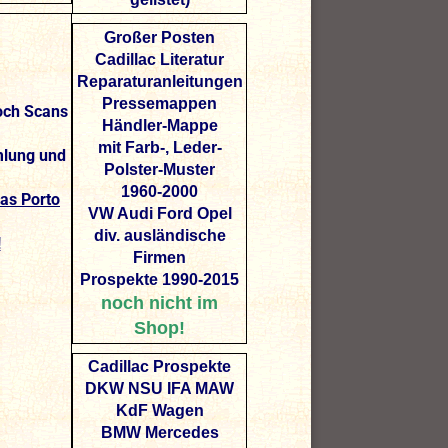
Großer Posten
Cadillac Literatur
Reparaturanleitungen
Pressemappen
och Scans
Händler-Mappe
mit Farb-, Leder-
mlung und
Polster-Muster
1960-2000
as Porto
VW Audi Ford Opel
div. ausländische
!
Firmen
Prospekte 1990-2015
noch nicht im
Shop!
Cadillac Prospekte
DKW NSU IFA MAW
KdF Wagen
BMW Mercedes