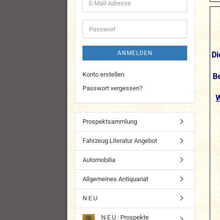
E-
Mail-
Adresse
Passwort
ANMELDEN
Di
Konto erstellen
B
Passwort vergessen?
W
Prospektsammlung
Fahrzeug Literatur Angebot
Automobilia
Allgemeines Antiquariat
N E U
N E U : Prospekte