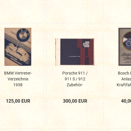
BMW Vertreter-
Porsche 911 /
Bosch 
Verzeichnis
911 S / 912
Anlas
1938
Zubehör-
Kraftfa
Katalog...
125,00 EUR
300,00 EUR
40,0