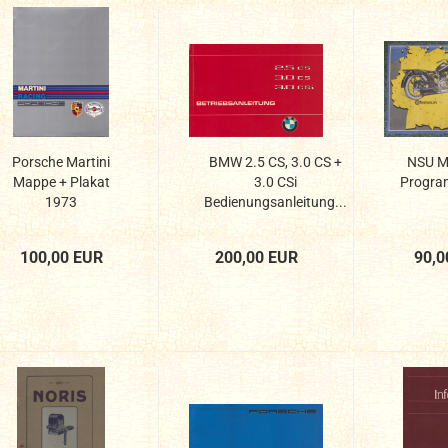
Porsche Martini
BMW 2.5 CS, 3.0 CS +
NSU M
Mappe + Plakat
3.0 CSi
Progra
1973
Bedienungsanleitung...
100,00 EUR
200,00 EUR
90,0