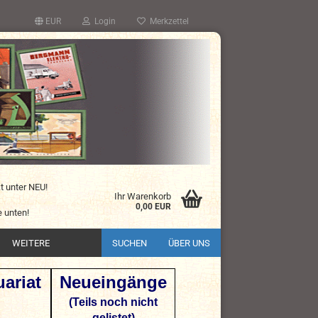
EUR
Login
Merkzettel
kt unter NEU!
Ihr Warenkorb
0,00 EUR
 unten!
WEITERE
SUCHEN
ÜBER UNS
ariat
Neueingänge
(Teils noch nicht
gelistet)