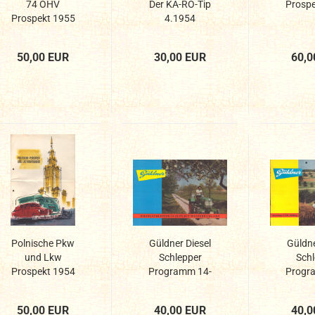
74 OHV
Der KA-RO-Tip
Prospe
Prospekt 1955
4.1954
50,00 EUR
30,00 EUR
60,0
Polnische Pkw
Güldner Diesel
Güldne
und Lkw
Schlepper
Schl
Prospekt 1954
Programm 14-
Progr
35 PS...
22 
50,00 EUR
40,00 EUR
40,0