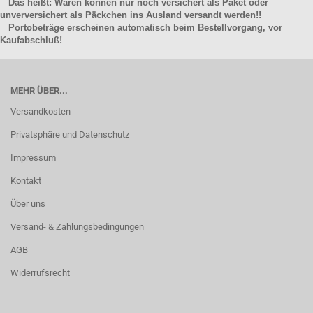
Das heißt: Waren können nur noch versichert als Paket oder
unverversichert als Päckchen ins Ausland versandt werden!!
Portobeträge erscheinen automatisch beim Bestellvorgang, vor
Kaufabschluß!
MEHR ÜBER...
Versandkosten
Privatsphäre und Datenschutz
Impressum
Kontakt
Über uns
Versand- & Zahlungsbedingungen
AGB
Widerrufsrecht