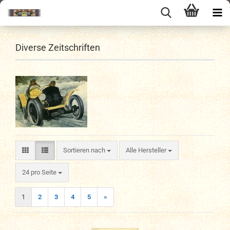
Diverse Zeitschriften
Sortieren nach
Sortieren nach
Alle Hersteller
pro Seite
24 pro Seite
1
2
3
4
5
»