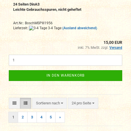
24 Seiten DinA3
Leichte Gebrauchsspuren, nicht geheftet
Art.Nr.: BoschMSPIll1956
Lieferzeit:
3-4 Tage
(Ausland abweichend)
15,00 EUR
inkl. 7% MwSt. zzgl.
Versand
IN DEN WARENKORB
Sortieren nach
pro Seite
Sortieren nach
24 pro Seite
1
2
3
4
5
»