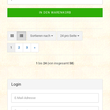
IN DEN WARENKORB
Sortieren nach
pro Seite
Sortieren nach
24 pro Seite
1
2
3
»
1
bis
24
(von insgesamt
58
)
Login
E-
Mail-
Adresse