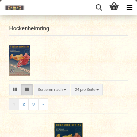
Hockenheimring
Sortieren nach
pro Seite
Sortieren nach
24 pro Seite
1
2
3
»