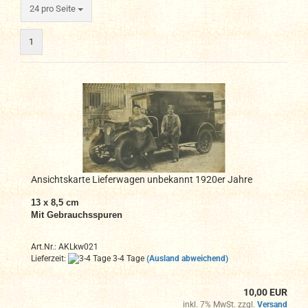
pro Seite
24 pro Seite
1
Ansichtskarte Lieferwagen unbekannt 1920er Jahre
13 x 8,5 cm
Mit Gebrauchsspuren
Art.Nr.: AKLkw021
Lieferzeit:
3-4 Tage
(Ausland abweichend)
10,00 EUR
inkl. 7% MwSt. zzgl.
Versand