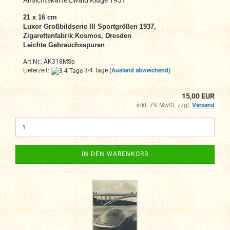
Ansichtskarte Ewald Kluge 1937
21 x 16 cm
Luxor Großbildserie III Sportgrößen 1937,
Zigarettenfabrik Kosmos, Dresden
Leichte Gebrauchsspuren
Art.Nr.: AK318MSp
Lieferzeit:
3-4 Tage
(Ausland abweichend)
15,00 EUR
inkl. 7% MwSt. zzgl.
Versand
IN DEN WARENKORB