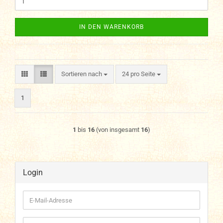
IN DEN WARENKORB
Sortieren nach
pro Seite
Sortieren nach
24 pro Seite
1
1
bis
16
(von insgesamt
16
)
Login
E-
Mail-
Adresse