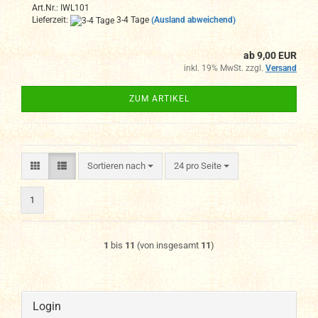
Art.Nr.: IWL101
Lieferzeit:
3-4 Tage
(Ausland abweichend)
ab 9,00 EUR
inkl. 19% MwSt. zzgl.
Versand
ZUM ARTIKEL
Sortieren nach
pro Seite
Sortieren nach
24 pro Seite
1
1
bis
11
(von insgesamt
11
)
Login