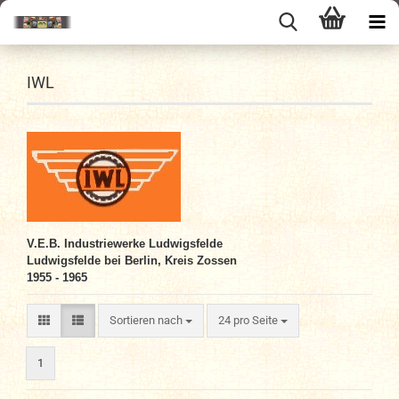
IWL
V.E.B. Industriewerke Ludwigsfelde
Ludwigsfelde bei Berlin, Kreis Zossen
1955 - 1965
Sortieren nach
pro Seite
Sortieren nach
24 pro Seite
1