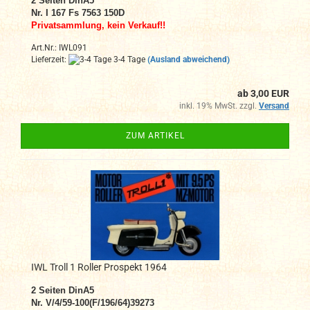
2
Seiten DinA
5
Nr. I 167 Fs 7563 150D
Privatsammlung, kein Verkauf!!
Art.Nr.: IWL091
Lieferzeit:
3-4 Tage
(Ausland abweichend)
ab 3,00 EUR
inkl. 19% MwSt. zzgl.
Versand
ZUM ARTIKEL
IWL Troll 1 Roller Prospekt 1964
2
Seiten DinA
5
Nr. V/4/59-100(F/196/64)39273