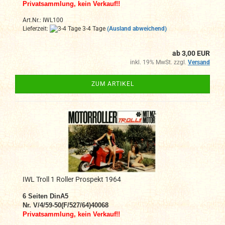
Privatsammlung, kein Verkauf!!
Art.Nr.: IWL100
Lieferzeit:
3-4 Tage
(Ausland abweichend)
ab 3,00 EUR
inkl. 19% MwSt. zzgl.
Versand
ZUM ARTIKEL
IWL Troll 1 Roller Prospekt 1964
6
Seiten DinA
5
Nr. V/4/59-50(F/527/64)40068
Privatsammlung, kein Verkauf!!