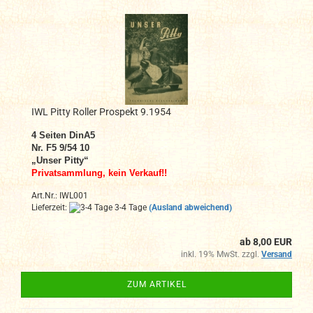
IWL Pitty Roller Prospekt 9.1954
4 Seiten DinA5
Nr. F5 9/54 10
„Unser Pitty“
Privatsammlung, kein Verkauf!!
Art.Nr.: IWL001
Lieferzeit:
3-4 Tage
(Ausland abweichend)
ab 8,00 EUR
inkl. 19% MwSt. zzgl.
Versand
ZUM ARTIKEL