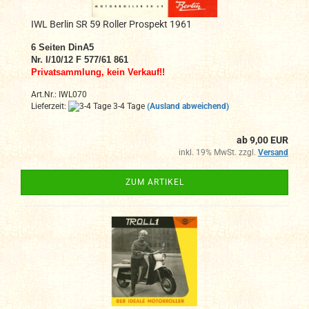
IWL Berlin SR 59 Roller Prospekt 1961
6
Seiten DinA
5
Nr. I/10/12 F 577/61 861
Privatsammlung, kein Verkauf!!
Art.Nr.: IWL070
Lieferzeit:
3-4 Tage
(Ausland abweichend)
ab 9,00 EUR
inkl. 19% MwSt. zzgl.
Versand
ZUM ARTIKEL