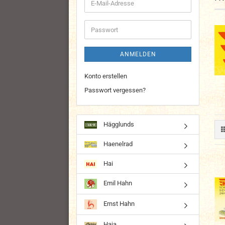
E-
Mail-
Adresse
Passwort
ANMELDEN
Konto erstellen
Passwort vergessen?
Hägglunds
Haenelrad
Hai
Emil Hahn
Ernst Hahn
Haja