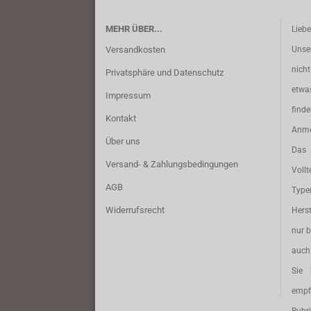
MEHR ÜBER...
Lieb
Versandkosten
Unse
nich
Privatsphäre und Datenschutz
etwa
Impressum
find
Kontakt
Anme
Über uns
Das 
Versand- & Zahlungsbedingungen
Vollt
AGB
Typ
Widerrufsrecht
Herst
nur b
auch 
Sie 
empf