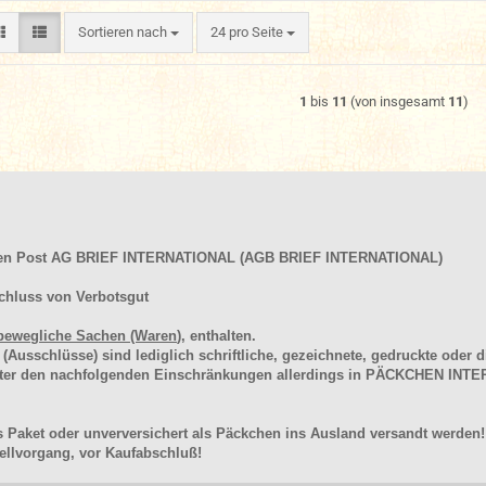
Sortieren nach
pro Seite
Sortieren nach
24 pro Seite
1
bis
11
(von insgesamt
11
)
hen Post AG BRIEF INTERNATIONAL (AGB BRIEF INTERNATIONAL)
chluss von Verbotsgut
bewegliche Sachen (Waren
), enthalten.
schlüsse) sind lediglich schriftliche, gezeichnete, gedruckte oder di
unter den nachfolgenden Einschränkungen allerdings in PÄCKCHEN I
 Paket oder unverversichert als Päckchen ins Ausland versandt werden!
llvorgang, vor Kaufabschluß!