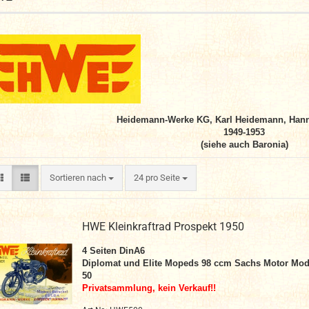
Heidemann-Werke KG, Karl Heidemann, Hann
1949-1953
(siehe auch Baronia)
Sortieren nach
pro Seite
Sortieren nach
24 pro Seite
HWE Kleinkraftrad Prospekt 1950
4
Seiten DinA6
Diplomat und Elite Mopeds 98 ccm Sachs Motor Mod
50
Privatsammlung, kein Verkauf!!