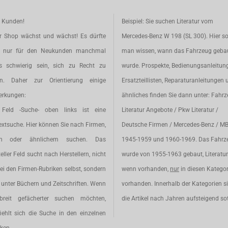
e Kunden!
Beispiel: Sie suchen Literatur vom
r Shop wächst und wächst! Es dürfte
Mercedes-Benz W 198 (SL 300). Hier so
t nur für den Neukunden manchmal
man wissen, wann das Fahrzeug geba
s schwierig sein, sich zu Recht zu
wurde. Prospekte, Bedienungsanleitun
en. Daher zur Orientierung einige
Ersatzteillisten, Reparaturanleitungen 
rkungen:
ähnliches finden Sie dann unter: Fahr
Feld -Suche- oben links ist eine
Literatur Angebote / Pkw Literatur /
extsuche. Hier können Sie nach Firmen,
Deutsche Firmen / Mercedes-Benz / M
en oder ähnlichem suchen. Das
1945-1959 und 1960-1969. Das Fahrz
eller Feld sucht nach Herstellern, nicht
wurde von 1955-1963 gebaut, Literatur 
ei den Firmen-Rubriken selbst, sondern
wenn vorhanden,
nur
in diesen Katego
unter Büchern und Zeitschriften. Wenn
vorhanden. Innerhalb der Kategorien s
breit gefächerter suchen möchten,
die Artikel nach Jahren aufsteigend sot
iehlt sich die Suche in den einzelnen