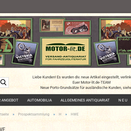
Liebe Kunden! Es wurden div. neue Artikel eingestellt, verlin
Suche...
Euer Motor-lit.de-TEAM
Neue Porto-Grundsätze für ausländische Kunden, siehe
R ANGEBOT
AUTOMOBILIA
ALLGEMEINES ANTIQUARIAT
N E U
»
»
»
tseite
Prospektsammlung
H
HWE
WE