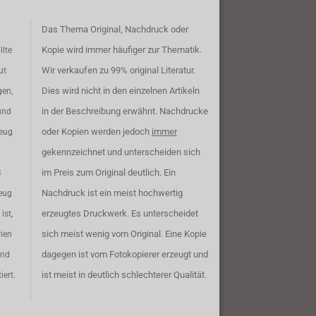
Das Thema Original, Nachdruck oder
Kopie wird immer häufiger zur Thematik.
llte
Wir verkaufen zu 99% original Literatur.
ut
Dies wird nicht in den einzelnen Artikeln
gen,
in der Beschreibung erwähnt. Nachdrucke
und
oder Kopien werden jedoch
immer
zeug
gekennzeichnet und unterscheiden sich
im Preis zum Original deutlich. Ein
B
Nachdruck ist ein meist hochwertig
eug
erzeugtes Druckwerk. Es unterscheidet
ist,
sich meist wenig vom Original. Eine Kopie
rien
dagegen ist vom Fotokopierer erzeugt und
ind
ist meist in deutlich schlechterer Qualität.
iert.