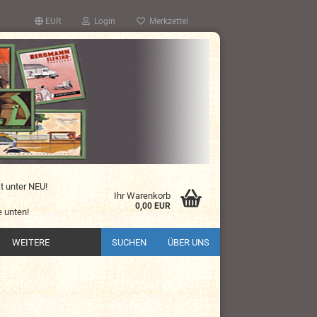
EUR
Login
Merkzettel
kt unter NEU!
Ihr Warenkorb
0,00 EUR
 unten!
WEITERE
SUCHEN
ÜBER UNS