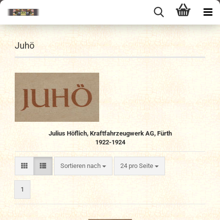
Juhö
Julius Höflich, Kraftfahrzeugwerk AG, Fürth
1922-1924
Sortieren nach
pro Seite
Sortieren nach
24 pro Seite
1