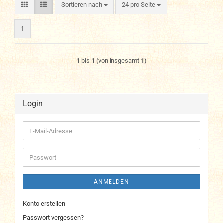
Sortieren nach
pro Seite
Sortieren nach
24 pro Seite
1
1
bis
1
(von insgesamt
1
)
Login
E-
Mail-
Adresse
Passwort
ANMELDEN
Konto erstellen
Passwort vergessen?