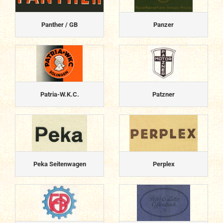
Panther / GB
Panzer
Patria-W.K.C.
Patzner
Peka Seitenwagen
Perplex