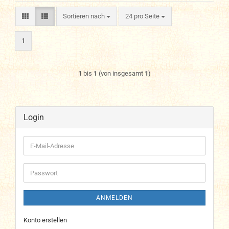
Sortieren nach
pro Seite
Sortieren nach
24 pro Seite
1
1
bis
1
(von insgesamt
1
)
Login
E-
Mail-
Adresse
Passwort
ANMELDEN
Konto erstellen