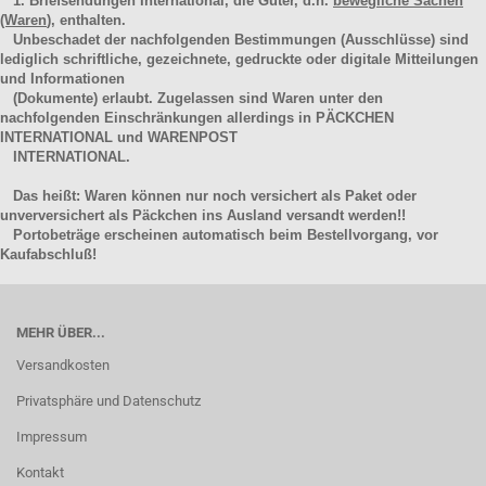
1. Briefsendungen International, die Güter, d.h.
bewegliche Sachen
(Waren
), enthalten.
Unbeschadet der nachfolgenden Bestimmungen (Ausschlüsse) sind
lediglich schriftliche, gezeichnete, gedruckte oder digitale Mitteilungen
und Informationen
(Dokumente) erlaubt. Zugelassen sind Waren unter den
nachfolgenden Einschränkungen allerdings in PÄCKCHEN
INTERNATIONAL und WARENPOST
INTERNATIONAL.
Das heißt: Waren können nur noch versichert als Paket oder
unverversichert als Päckchen ins Ausland versandt werden!!
Portobeträge erscheinen automatisch beim Bestellvorgang, vor
Kaufabschluß!
MEHR ÜBER...
Versandkosten
Privatsphäre und Datenschutz
Impressum
Kontakt