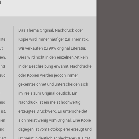
!
Das Thema Original, Nachdruck oder
Kopie wird immer häufiger zur Thematik.
llte
Wir verkaufen zu 99% original Literatur.
ut
Dies wird nicht in den einzelnen Artikeln
gen,
in der Beschreibung erwähnt. Nachdrucke
und
oder Kopien werden jedoch
immer
zeug
gekennzeichnet und unterscheiden sich
im Preis zum Original deutlich. Ein
B
Nachdruck ist ein meist hochwertig
eug
erzeugtes Druckwerk. Es unterscheidet
ist,
sich meist wenig vom Original. Eine Kopie
rien
dagegen ist vom Fotokopierer erzeugt und
ind
ist meist in deutlich schlechterer Qualität.
iert.