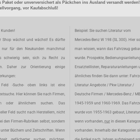
 Paket oder unverversichert als Päckchen ins Ausland versandt werden!
llvorgang, vor Kaufabschluß!
e Kunden!
Beispiel: Sie suchen Literatur vom
r Shop wächst und wächst! Es dürfte
Mercedes-Benz W 198 (SL 300). Hier so
t nur für den Neukunden manchmal
man wissen, wann das Fahrzeug geba
s schwierig sein, sich zu Recht zu
wurde. Prospekte, Bedienungsanleitun
en. Daher zur Orientierung einige
Ersatzteillisten, Reparaturanleitungen 
rkungen:
ähnliches finden Sie dann unter: Fahr
Feld -Suche- oben links ist eine
Literatur Angebote / Pkw Literatur /
extsuche. Hier können Sie nach Firmen,
Deutsche Firmen / Mercedes-Benz / M
en oder ähnlichem suchen. Das
1945-1959 und 1960-1969. Das Fahrz
eller Feld sucht nach Herstellern, nicht
wurde von 1955-1963 gebaut, Literatur 
ei den Firmen-Rubriken selbst, sondern
wenn vorhanden,
nur
in diesen Katego
unter Büchern und Zeitschriften. Wenn
vorhanden. Innerhalb der Kategorien s
breit gefächerter suchen möchten,
die Artikel nach Jahren aufsteigend sot