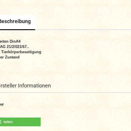
Beschreibung
eiten DinA4
 AG 21/2/021/67..
 Tierkörperbeseitigung
er Zustand
rsteller Informationen
ur
teilen