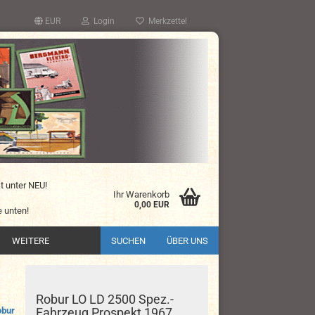
EUR
Login
Merkzettel
kt unter NEU!
Ihr Warenkorb
0,00 EUR
 unten!
WEITERE
SUCHEN
ÜBER UNS
Robur LO LD 2500 Spez.-
obur
Fahrzeug Prospekt 1967