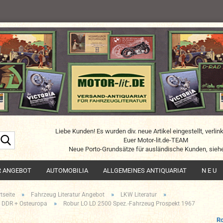
Liebe Kunden! Es wurden div. neue Artikel eingestellt, verlin
Suche...
Euer Motor-lit.de-TEAM
Neue Porto-Grundsätze für ausländische Kunden, siehe
R ANGEBOT
AUTOMOBILIA
ALLGEMEINES ANTIQUARIAT
N E U
»
»
»
tseite
Fahrzeug Literatur Angebot
LKW Literatur
»
 DDR + Osteuropa
Robur LO LD 2500 Spez.-Fahrzeug Prospekt 1967
R