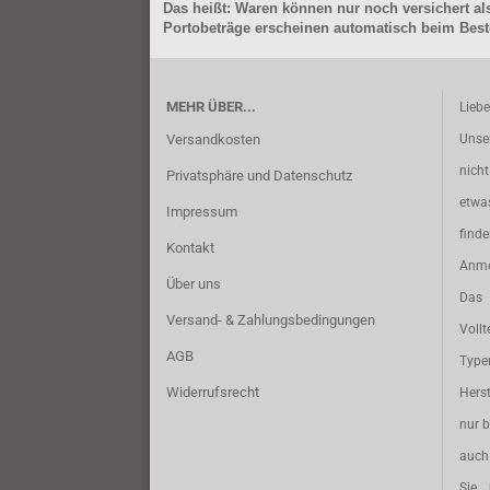
Das heißt: Waren können nur noch versichert als
Portobeträge erscheinen automatisch beim Beste
MEHR ÜBER...
Lieb
Versandkosten
Unse
nich
Privatsphäre und Datenschutz
etwa
Impressum
find
Kontakt
Anme
Über uns
Das 
Versand- & Zahlungsbedingungen
Vollt
AGB
Typ
Widerrufsrecht
Herst
nur b
auch 
Sie 