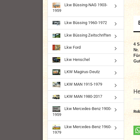
Lkw Büssing-NAG 1903-
1959
Lkw Büssing 1960-1972
Lkw Büssing Zeitschriften
4 S
Lkw Ford
Nr.
Für
Lkw Henschel
Gut
LKW Magirus-Deutz
LKW MAN 1915-1979
He
LKW MAN 1980-2017
Lkw Mercedes-Benz 1900-
Rob
1959
Lkw Mercedes-Benz 1960-
1979