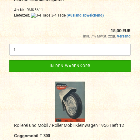
Art.Nr.: RMK5611
Lieferzeit:
3-4 Tage
(Ausland abweichend)
15,00 EUR
inkl. 7% MwSt. zzgl.
Versand
IN DEN WARENKORB
Rollerei und Mobil / Roller Mobil Kleinwagen 1956 Heft 12
Goggomobil T 300