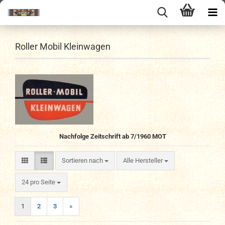
Roller Mobil Kleinwagen
Nachfolge Zeitschrift ab 7/1960
MOT
Sortieren nach
Sortieren nach
Alle Hersteller
pro Seite
24 pro Seite
1
2
3
»