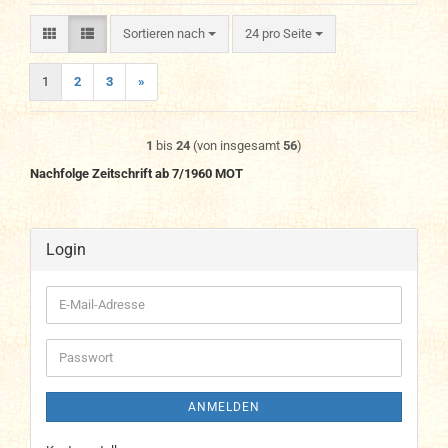
Sortieren nach
pro Seite
Sortieren nach
24 pro Seite
1
2
3
»
1
bis
24
(von insgesamt
56
)
Nachfolge Zeitschrift ab 7/1960
MOT
Login
E-
Mail-
Adresse
Passwort
ANMELDEN