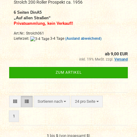
Strolch 200 Roller Prospekt ca. 1956
6
Seiten DinA
5
„Auf allen Straßen“
Privatsammlung, kein Verkauf!!
Art.Nr.: Strolch061
Lieferzeit:
3-4 Tage
(Ausland abweichend)
ab 9,00 EUR
inkl. 19% MwSt. zzgl.
Versand
ZUM ARTIKEL
Sortieren nach
pro Seite
Sortieren nach
24 pro Seite
1
1
bis
5
(von insgesamt
5
)