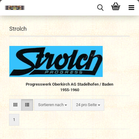
Strolch
Progresswerk Oberkirch AG Stadelhofen / Baden
1955-1960
Sortieren nach
pro Seite
Sortieren nach
24 pro Seite
1