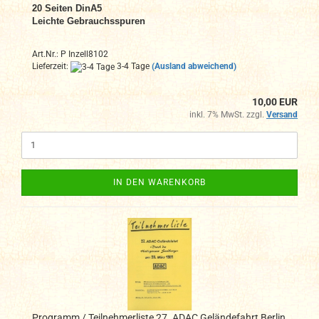
20 Seiten DinA
5
Leichte Gebrauchsspuren
Art.Nr.: P Inzell8102
Lieferzeit:
3-4 Tage
(Ausland abweichend)
10,00 EUR
inkl. 7% MwSt. zzgl.
Versand
IN DEN WARENKORB
Programm / Teilnehmerliste 27. ADAC Geländefahrt Berlin