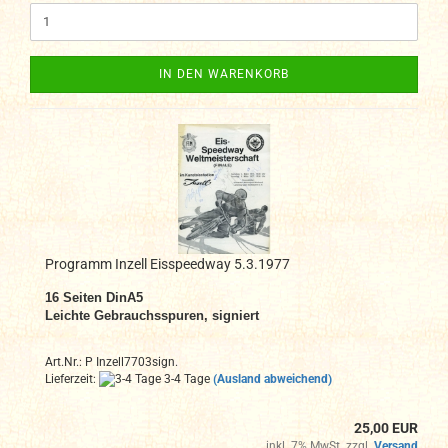
IN DEN WARENKORB
Programm Inzell Eisspeedway 5.3.1977
16 Seiten DinA
5
Leichte Gebrauchsspuren, signiert
Art.Nr.: P Inzell7703sign.
Lieferzeit:
3-4 Tage
(Ausland abweichend)
25,00 EUR
inkl. 7% MwSt. zzgl.
Versand