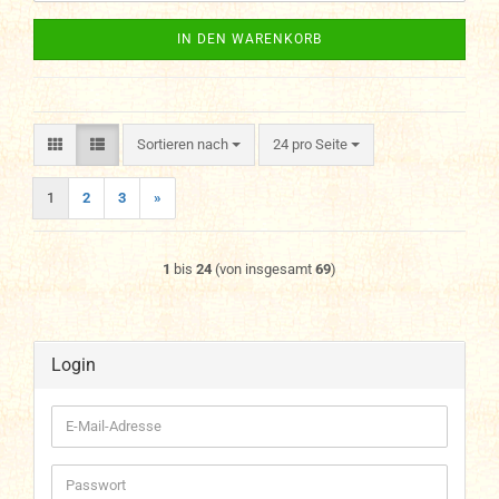
IN DEN WARENKORB
Sortieren nach
pro Seite
Sortieren nach
24 pro Seite
1
2
3
»
1
bis
24
(von insgesamt
69
)
Login
E-
Mail-
Adresse
Passwort