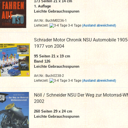
173 Seiten 21 x 14 cm
1. Auflage
Leichte Gebrauchsspuren
Art.Nr.: BuchM0236-1
Lieferzeit:
3-4 Tage
(Ausland abweichend)
Schrader Motor Chronik NSU Automobile 1905
1977 von 2004
95 Seiten 21 x 19 cm
Band 126
Leichte Gebrauchsspuren
Art.Nr.: Buch0238-2
Lieferzeit:
3-4 Tage
(Ausland abweichend)
Nöll / Schneider NSU Der Weg zur Motorrad-
2002
260 Seiten 29 x 24 cm
Leichte Gebrauchsspuren