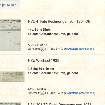
ro Seite
4 pro Seite
NSU 4 Teile Rechnungen von 1934-36
4x 1 Seite DinA4
Leichte Gebrauchsspuren, gelocht
Art.Nr.: NSU.R4
Lieferzeit:
3-4 Tage
(Ausland abweichend)
NSU Wechsel 1938
1 Seite 30 x 10 cm
Leichte Gebrauchsspuren, gelocht
Art.Nr.: NSU.W1
Lieferzeit:
3-4 Tage
(Ausland abweichend)
NSU 201 ZD Pony Rechnung von 1936