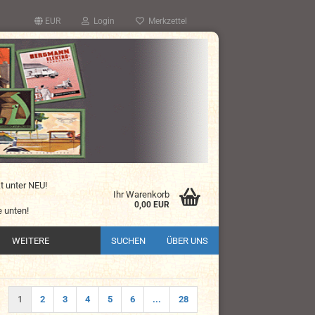
EUR
Login
Merkzettel
kt unter NEU!
Ihr Warenkorb
0,00 EUR
 unten!
WEITERE
SUCHEN
ÜBER UNS
1
2
3
4
5
6
...
28