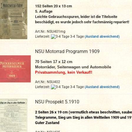
152 Seiten 20 x 13 cm
5. Auflage
Leichte Gebrauchsspuren, leider ist die Titelseite
beschädigt, es wurde jedoch sehr fachmännig repariert!
Art.Nr.: NSU401mg
Lieferzeit:
3-4 Tage
(Ausland abweichend)
NSU Motorrad Programm 1909
70 Seiten 17 x 12 cm
Motorräder, Seitenwagen und Automobile
Privatsammlung, kein Verkauf!!
Art.Nr.: NSU402
Lieferzeit:
3-4 Tage
(Ausland abweichend)
NSU Prospekt 5.1910
2 Seiten 26 x 19 cm (vermutlich etwas beschnitten, saube
Telegramme, Sieg um Sieg in allen Weltteilen 1909 und 19
Guter Zustand