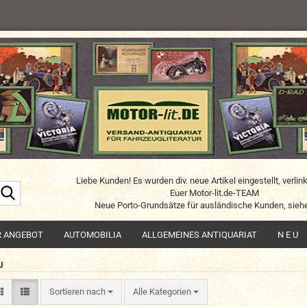
Liebe Kunden! Es wurden div. neue Artikel eingestellt, verlin
Suche...
Euer Motor-lit.de-TEAM
Neue Porto-Grundsätze für ausländische Kunden, siehe
R ANGEBOT
AUTOMOBILIA
ALLGEMEINES ANTIQUARIAT
N E U
U
Sortieren nach
Sortieren nach
Alle Kategorien