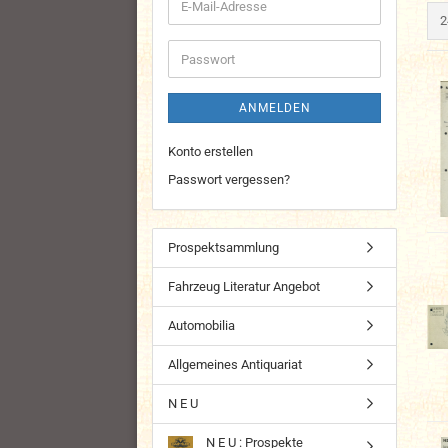
E-
p
2
Mail-
Adresse
Passwort
ANMELDEN
Konto erstellen
Passwort vergessen?
Prospektsammlung
Fahrzeug Literatur Angebot
Automobilia
Allgemeines Antiquariat
N E U
N E U : Prospekte