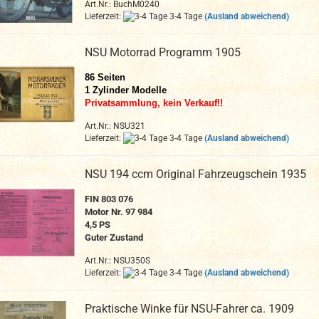
Art.Nr.: BuchM0240
Lieferzeit:
3-4 Tage
(Ausland abweichend)
NSU Motorrad Programm 1905
86 Seiten
1 Zylinder Modelle
Privatsammlung, kein Verkauf!!
Art.Nr.: NSU321
Lieferzeit:
3-4 Tage
(Ausland abweichend)
NSU 194 ccm Original Fahrzeugschein 1935
FIN 803 076
Motor Nr. 97 984
4,5 PS
Guter Zustand
Art.Nr.: NSU350S
Lieferzeit:
3-4 Tage
(Ausland abweichend)
Praktische Winke für NSU-Fahrer ca. 1909