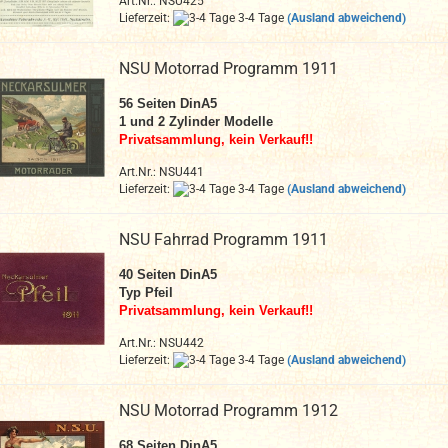
Art.Nr.: NSU425
Lieferzeit:
3-4 Tage
(Ausland abweichend)
NSU Motorrad Programm 1911
56 Seiten DinA5
1 und 2 Zylinder Modelle
Privatsammlung, kein Verkauf!!
Art.Nr.: NSU441
Lieferzeit:
3-4 Tage
(Ausland abweichend)
NSU Fahrrad Programm 1911
40 Seiten
DinA5
Typ Pfeil
Privatsammlung, kein Verkauf!!
Art.Nr.: NSU442
Lieferzeit:
3-4 Tage
(Ausland abweichend)
NSU Motorrad Programm 1912
68 Seiten DinA5