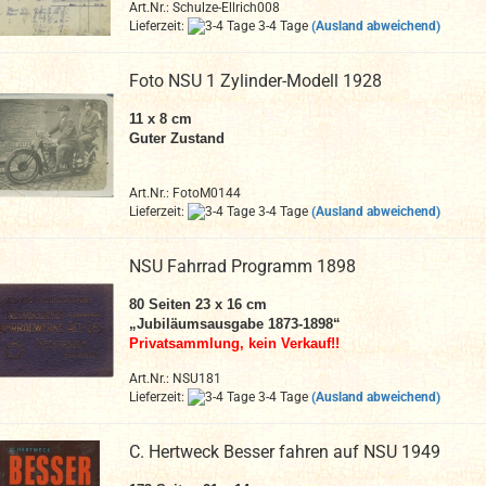
Art.Nr.: Schulze-Ellrich008
Lieferzeit:
3-4 Tage
(Ausland abweichend)
Foto NSU 1 Zylinder-Modell 1928
11 x 8 cm
Guter Zustand
Art.Nr.: FotoM0144
Lieferzeit:
3-4 Tage
(Ausland abweichend)
NSU Fahrrad Programm 1898
80 Seiten 23 x 16 cm
„Jubiläumsausgabe 1873-1898“
Privatsammlung, kein Verkauf!!
Art.Nr.: NSU181
Lieferzeit:
3-4 Tage
(Ausland abweichend)
C. Hertweck Besser fahren auf NSU 1949