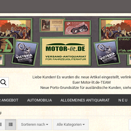
Liebe Kunden! Es wurden div. neue Artikel eingestellt, verlin
Suche...
Euer Motor-lit.de-TEAM
Neue Porto-Grundsätze für ausländische Kunden, siehe
R ANGEBOT
AUTOMOBILIA
ALLGEMEINES ANTIQUARIAT
N E U
U
Sortieren nach
Sortieren nach
Alle Kategorien