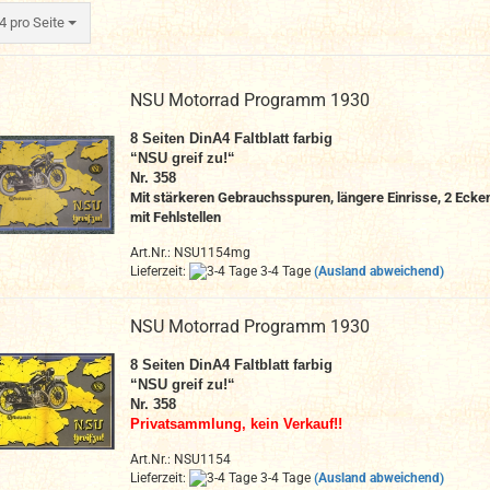
ro Seite
4 pro Seite
NSU Motorrad Programm 1930
8 Seiten DinA4 Faltblatt
farbig
“NSU greif zu!“
Nr. 358
Mit stärkeren Gebrauchsspuren, längere Einrisse, 2 Ecke
mit Fehlstellen
Art.Nr.: NSU1154mg
Lieferzeit:
3-4 Tage
(Ausland abweichend)
NSU Motorrad Programm 1930
8 Seiten DinA4 Faltblatt
farbig
“NSU greif zu!“
Nr. 358
Privatsammlung, kein Verkauf!!
Art.Nr.: NSU1154
Lieferzeit:
3-4 Tage
(Ausland abweichend)