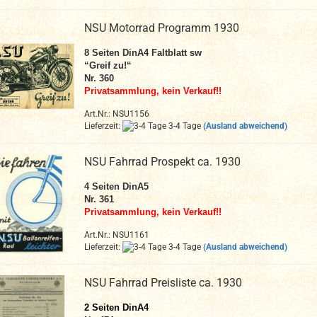
NSU Motorrad Programm 1930
8 Seiten DinA4 Faltblatt
sw
“Greif zu!“
Nr. 360
Privatsammlung, kein Verkauf!!
Art.Nr.: NSU1156
Lieferzeit:
3-4 Tage
(Ausland abweichend)
NSU Fahrrad Prospekt ca. 1930
4
Seiten DinA
5
Nr. 361
Privatsammlung, kein Verkauf!!
Art.Nr.: NSU1161
Lieferzeit:
3-4 Tage
(Ausland abweichend)
NSU Fahrrad Preisliste ca. 1930
2
Seiten DinA4