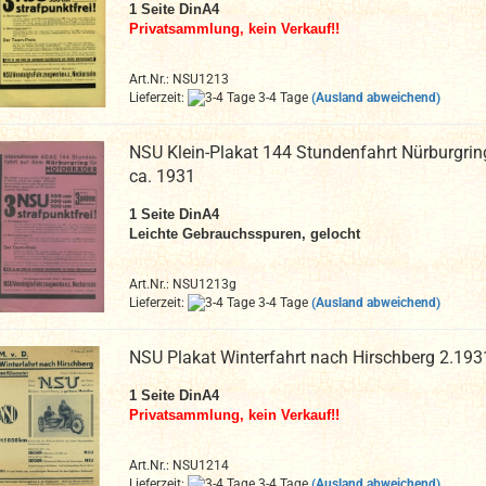
1 Seite DinA4
Privatsammlung, kein Verkauf!!
Art.Nr.: NSU1213
Lieferzeit:
3-4 Tage
(Ausland abweichend)
NSU Klein-Plakat 144 Stundenfahrt Nürburgrin
ca. 1931
1 Seite DinA4
Leichte Gebrauchsspuren, gelocht
Art.Nr.: NSU1213g
Lieferzeit:
3-4 Tage
(Ausland abweichend)
NSU Plakat Winterfahrt nach Hirschberg 2.193
1 Seite DinA4
Privatsammlung, kein Verkauf!!
Art.Nr.: NSU1214
Lieferzeit:
3-4 Tage
(Ausland abweichend)