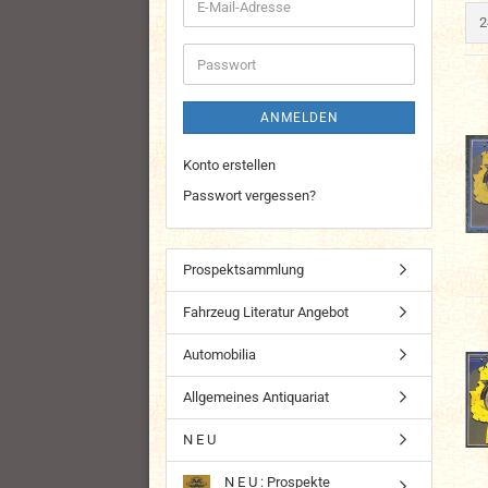
E-
p
2
Mail-
Adresse
Passwort
ANMELDEN
Konto erstellen
Passwort vergessen?
Prospektsammlung
Fahrzeug Literatur Angebot
Automobilia
Allgemeines Antiquariat
N E U
N E U : Prospekte