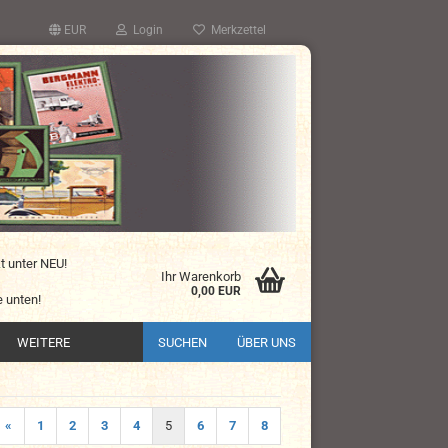
EUR
Login
Merkzettel
kt unter NEU!
Ihr Warenkorb
0,00 EUR
 unten!
WEITERE
SUCHEN
ÜBER UNS
«
1
2
3
4
5
6
7
8