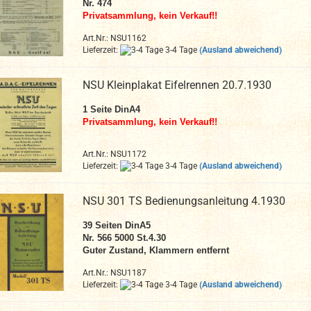
Nr. 474
Privatsammlung, kein Verkauf!!
Art.Nr.: NSU1162
Lieferzeit:
3-4 Tage
(Ausland abweichend)
NSU Kleinplakat Eifelrennen 20.7.1930
1 Seite DinA4
Privatsammlung, kein Verkauf!!
Art.Nr.: NSU1172
Lieferzeit:
3-4 Tage
(Ausland abweichend)
NSU 301 TS Bedienungsanleitung 4.1930
39 Seiten DinA5
Nr. 566 5000 St.4.30
Guter Zustand, Klammern entfernt
Art.Nr.: NSU1187
Lieferzeit:
3-4 Tage
(Ausland abweichend)