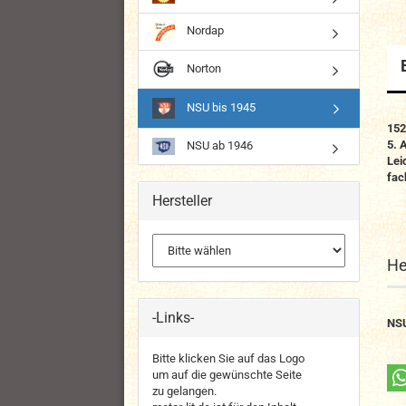
Nordap
Norton
NSU bis 1945
152
5. 
NSU ab 1946
Lei
fac
Hersteller
He
-Links-
NS
Bitte klicken Sie auf das Logo
um auf die gewünschte Seite
zu gelangen.