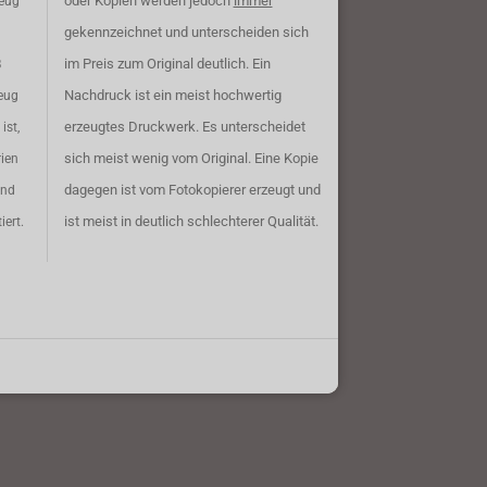
oder Kopien werden jedoch
immer
zeug
gekennzeichnet und unterscheiden sich
im Preis zum Original deutlich. Ein
B
Nachdruck ist ein meist hochwertig
eug
erzeugtes Druckwerk. Es unterscheidet
ist,
sich meist wenig vom Original. Eine Kopie
rien
dagegen ist vom Fotokopierer erzeugt und
ind
ist meist in deutlich schlechterer Qualität.
iert.