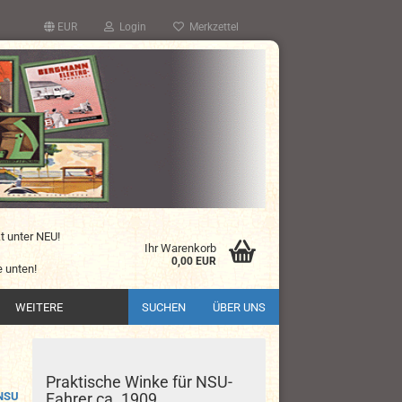
EUR
Login
Merkzettel
kt unter NEU!
Ihr Warenkorb
0,00 EUR
 unten!
WEITERE
SUCHEN
ÜBER UNS
Praktische Winke für NSU-
NSU
Fahrer ca. 1909