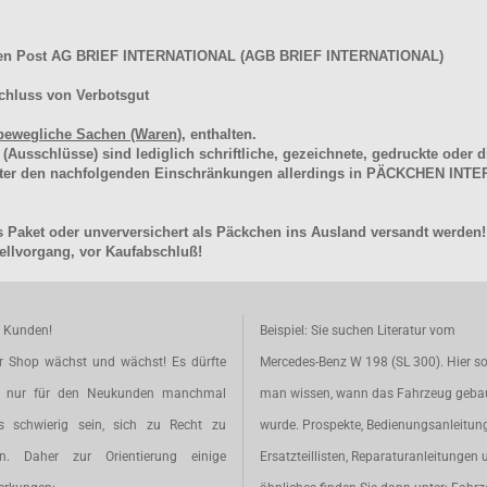
hen Post AG BRIEF INTERNATIONAL (AGB BRIEF INTERNATIONAL)
chluss von Verbotsgut
bewegliche Sachen (Waren
), enthalten.
schlüsse) sind lediglich schriftliche, gezeichnete, gedruckte oder di
unter den nachfolgenden Einschränkungen allerdings in PÄCKCHEN I
 Paket oder unverversichert als Päckchen ins Ausland versandt werden!
llvorgang, vor Kaufabschluß!
e Kunden!
Beispiel: Sie suchen Literatur vom
r Shop wächst und wächst! Es dürfte
Mercedes-Benz W 198 (SL 300). Hier so
t nur für den Neukunden manchmal
man wissen, wann das Fahrzeug geba
s schwierig sein, sich zu Recht zu
wurde. Prospekte, Bedienungsanleitun
en. Daher zur Orientierung einige
Ersatzteillisten, Reparaturanleitungen 