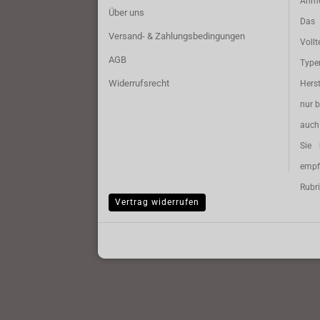
Anme
Über uns
Das 
Versand- & Zahlungsbedingungen
Vollt
AGB
Typ
Widerrufsrecht
Herst
nur b
auch 
Sie 
empf
Rubri
Vertrag widerrufen