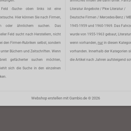
rkungen:
ähnliches finden Sie dann unter: Fahr
Feld -Suche- oben links ist eine
Literatur Angebote / Pkw Literatur /
extsuche. Hier können Sie nach Firmen,
Deutsche Firmen / Mercedes-Benz / M
en oder ähnlichem suchen. Das
1945-1959 und 1960-1969. Das Fahrz
eller Feld sucht nach Herstellern, nicht
wurde von 1955-1963 gebaut, Literatur 
ei den Firmen-Rubriken selbst, sondern
wenn vorhanden,
nur
in diesen Katego
unter Büchern und Zeitschriften. Wenn
vorhanden. Innerhalb der Kategorien s
breit gefächerter suchen möchten,
die Artikel nach Jahren aufsteigend sot
iehlt sich die Suche in den einzelnen
ken.
Webshop erstellen
mit Gambio.de © 2026