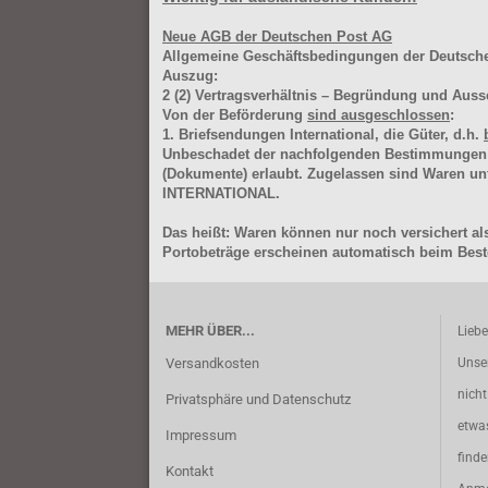
Neue AGB der Deutschen Post AG
Allgemeine Geschäftsbedingungen der Deutsc
Auszug:
2
(2)
Vertragsverhältnis – Begründung und Auss
Von der Beförderung
sind ausgeschlossen
:
1. Briefsendungen International, die Güter, d.h.
Unbeschadet der nachfolgenden Bestimmungen (Aus
(Dokumente) erlaubt. Zugelassen sind Waren 
INTERNATIONAL.
Das heißt: Waren können nur noch versichert als
Portobeträge erscheinen automatisch beim Beste
MEHR ÜBER...
Lieb
Versandkosten
Unse
nich
Privatsphäre und Datenschutz
etwa
Impressum
find
Kontakt