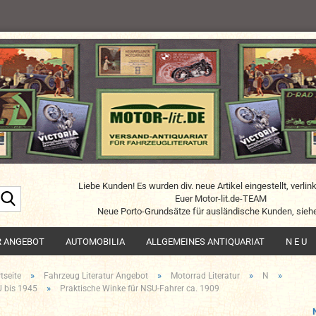
Liebe Kunden! Es wurden div. neue Artikel eingestellt, verlin
Suche...
Euer Motor-lit.de-TEAM
Neue Porto-Grundsätze für ausländische Kunden, siehe
R ANGEBOT
AUTOMOBILIA
ALLGEMEINES ANTIQUARIAT
N E U
»
»
»
»
tseite
Fahrzeug Literatur Angebot
Motorrad Literatur
N
»
 bis 1945
Praktische Winke für NSU-Fahrer ca. 1909