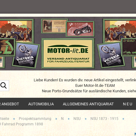
Liebe Kunden! Es wurden div. neue Artikel eingestellt, verlin
Suche...
Euer Motor-lit.de-TEAM
Neue Porto-Grundsätze für ausländische Kunden, siehe
R ANGEBOT
AUTOMOBILIA
ALLGEMEINES ANTIQUARIAT
N E U
»
»
»
»
»
tseite
Prospektsammlung
N
NSU
NSU 1873 - 1915
 Fahrrad Programm 1898