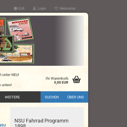
EUR
Login
Merkzettel
kt unter NEU!
Ihr Warenkorb
0,00 EUR
 unten!
WEITERE
SUCHEN
ÜBER UNS
NSU Fahrrad Programm
NSU
1898