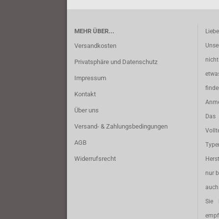
MEHR ÜBER...
Lieb
Versandkosten
Unse
nich
Privatsphäre und Datenschutz
etwa
Impressum
find
Kontakt
Anme
Über uns
Das 
Versand- & Zahlungsbedingungen
Vollt
AGB
Typ
Widerrufsrecht
Herst
nur b
auch 
Sie 
empf