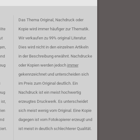
Das Thema Original, Nachdruck oder
Kopie wird immer häufiger zur Thematik.
llte
Wir verkaufen zu 99% original Literatur.
ut
Dies wird nicht in den einzelnen Artikeln
gen,
in der Beschreibung erwähnt. Nachdrucke
und
oder Kopien werden jedoch
immer
zeug
gekennzeichnet und unterscheiden sich
im Preis zum Original deutlich. Ein
B
Nachdruck ist ein meist hochwertig
eug
erzeugtes Druckwerk. Es unterscheidet
ist,
sich meist wenig vom Original. Eine Kopie
rien
dagegen ist vom Fotokopierer erzeugt und
ind
ist meist in deutlich schlechterer Qualität.
iert.