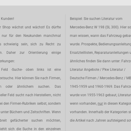
e Kunden!
Beispiel: Sie suchen Literatur vom
r Shop wächst und wächst! Es dürfte
Mercedes-Benz W 198 (SL 300). Hier so
t nur für den Neukunden manchmal
man wissen, wann das Fahrzeug geba
s schwierig sein, sich zu Recht zu
wurde. Prospekte, Bedienungsanleitun
en. Daher zur Orientierung einige
Ersatzteillisten, Reparaturanleitungen 
rkungen:
ähnliches finden Sie dann unter: Fahr
Feld -Suche- oben links ist eine
Literatur Angebote / Pkw Literatur /
extsuche. Hier können Sie nach Firmen,
Deutsche Firmen / Mercedes-Benz / M
en oder ähnlichem suchen. Das
1945-1959 und 1960-1969. Das Fahrz
eller Feld sucht nach Herstellern, nicht
wurde von 1955-1963 gebaut, Literatur 
ei den Firmen-Rubriken selbst, sondern
wenn vorhanden,
nur
in diesen Katego
unter Büchern und Zeitschriften. Wenn
vorhanden. Innerhalb der Kategorien s
breit gefächerter suchen möchten,
die Artikel nach Jahren aufsteigend sot
iehlt sich die Suche in den einzelnen