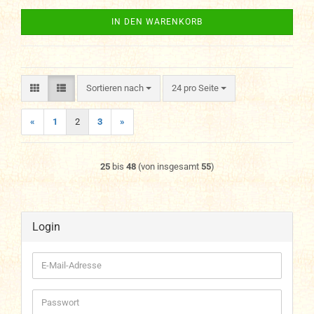
IN DEN WARENKORB
Sortieren nach
pro Seite
Sortieren nach
24 pro Seite
«
1
2
3
»
25
bis
48
(von insgesamt
55
)
Login
E-
Mail-
Adresse
Passwort