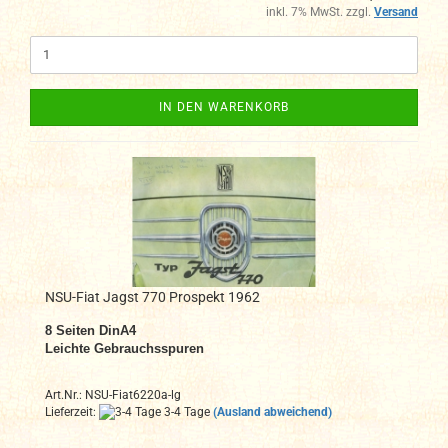
inkl. 7% MwSt. zzgl.
Versand
IN DEN WARENKORB
NSU-Fiat Jagst 770 Prospekt 1962
8 Seiten DinA4
Leichte Gebrauchsspuren
Art.Nr.: NSU-Fiat6220a-lg
Lieferzeit:
3-4 Tage
(Ausland abweichend)