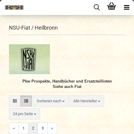
NSU-Fiat / Heilbronn
Pkw Prospekte, Handbücher
und
Ersatzteillisten
Siehe auch Fiat
Sortieren nach
Sortieren nach
Alle Hersteller
pro Seite
24 pro Seite
«
1
2
3
»