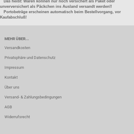
Das heißt: Waren können nur noch versichert als Paket oder
unverversichert als Päckchen ins Ausland versandt werden!!
Portobeträge erscheinen automatisch beim Bestellvorgang, vor
Kaufabschluß!
MEHR ÜBER...
Versandkosten
Privatsphäre und Datenschutz
Impressum
Kontakt
Über uns
Versand- & Zahlungsbedingungen
AGB
Widerrufsrecht