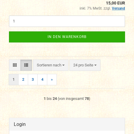
15,00 EUR
inkl. 7% MwSt. zzgl.
Versand
IN DEN WARENKORB
Sortieren nach
pro Seite
Sortieren nach
24 pro Seite
1
2
3
4
»
1
bis
24
(von insgesamt
78
)
Login