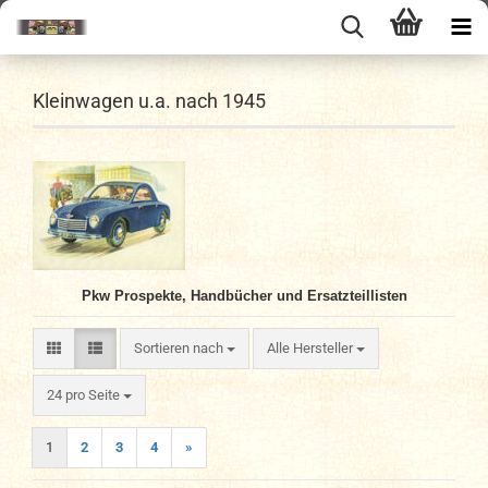
Kleinwagen u.a. nach 1945
Pkw Prospekte, Handbücher
und
Ersatzteillisten
Sortieren nach
Sortieren nach
Alle Hersteller
pro Seite
24 pro Seite
1
2
3
4
»