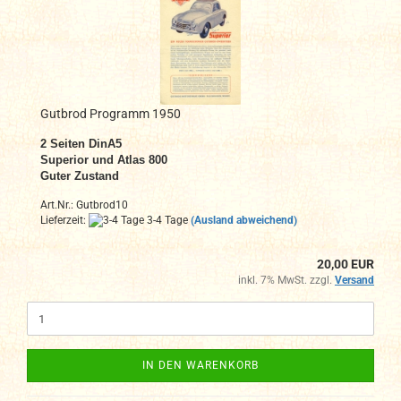
Gutbrod Programm 1950
2 Seiten DinA5
Superior und Atlas 800
Guter Zustand
Art.Nr.: Gutbrod10
Lieferzeit:
3-4 Tage
(Ausland abweichend)
20,00 EUR
inkl. 7% MwSt. zzgl.
Versand
IN DEN WARENKORB