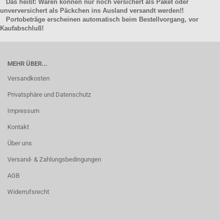
Das heißt: Waren können nur noch versichert als Paket oder
unverversichert als Päckchen ins Ausland versandt werden!!
Portobeträge erscheinen automatisch beim Bestellvorgang, vor
Kaufabschluß!
MEHR ÜBER...
Versandkosten
Privatsphäre und Datenschutz
Impressum
Kontakt
Über uns
Versand- & Zahlungsbedingungen
AGB
Widerrufsrecht