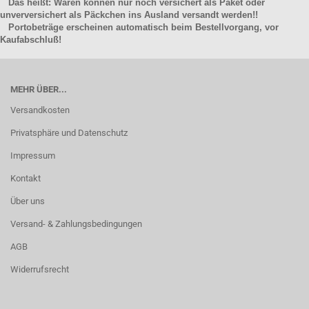
Das heißt: Waren können nur noch versichert als Paket oder
unverversichert als Päckchen ins Ausland versandt werden!!
Portobeträge erscheinen automatisch beim Bestellvorgang, vor
Kaufabschluß!
MEHR ÜBER...
Versandkosten
Privatsphäre und Datenschutz
Impressum
Kontakt
Über uns
Versand- & Zahlungsbedingungen
AGB
Widerrufsrecht