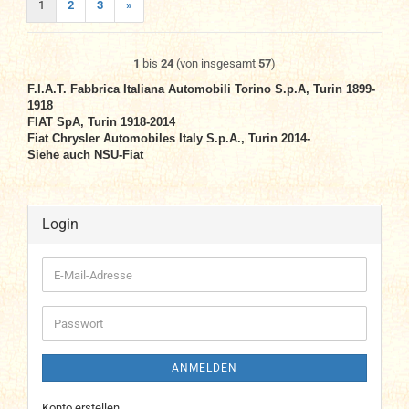
1
2
3
»
1
bis
24
(von insgesamt
57
)
F.I.A.T. Fabbrica Italiana Automobili Torino S.p.A, Turin 1899-
1918
FIAT SpA, Turin 1918-2014
Fiat Chrysler Automobiles Italy S.p.A., Turin 2014-
Siehe auch NSU-Fiat
Login
E-
Mail-
Adresse
Passwort
ANMELDEN
Konto erstellen