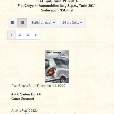
FIAT SpA, Turin 1918-2014
Fiat Chrysler Automobiles Italy S.p.A., Turin 2014-
Siehe auch NSU-Fiat
Sortieren nach
pro Seite
Sortieren nach
24 pro Seite
1
2
3
»
Fiat Bravo Suite Prospekt 11.1999
4 + 6 Seiten DinA4
Guter Zustand
Art.Nr.: Fiat10032b