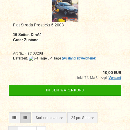
Fiat Strada Prospekt 5.2003
16 Seiten DinA4
Guter Zustand
Art.Nr.: Fiat10320d
Lieferzeit:
3-4 Tage
(Ausland abweichend)
10,00 EUR
inkl. 7% MwSt. zzgl.
Versand
IN DEN WARENKORB
Sortieren nach
pro Seite
Sortieren nach
24 pro Seite