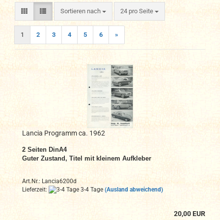
Sortieren nach
pro Seite
Sortieren nach
24 pro Seite
1
2
3
4
5
6
»
Lancia Programm ca. 1962
2
Seiten DinA4
Guter Zustand, Titel mit kleinem Aufkleber
Art.Nr.: Lancia6200d
Lieferzeit:
3-4 Tage
(Ausland abweichend)
20,00 EUR