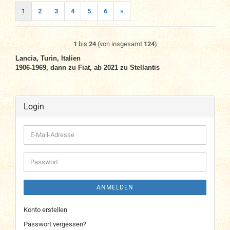
1
2
3
4
5
6
»
1
bis
24
(von insgesamt
124
)
Lancia, Turin, Italien
1906-1969, dann zu Fiat, ab 2021 zu Stellantis
Login
E-
Mail-
Adresse
Passwort
ANMELDEN
Konto erstellen
Passwort vergessen?