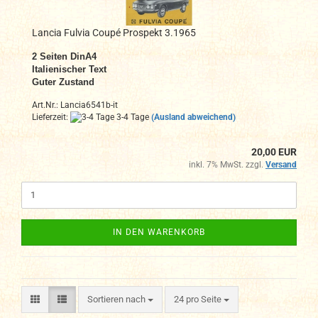
Lancia Fulvia Coupé Prospekt 3.1965
2 Seiten DinA4
Italienischer Text
Guter Zustand
Art.Nr.: Lancia6541b-it
Lieferzeit:
3-4 Tage
(Ausland abweichend)
20,00 EUR
inkl. 7% MwSt. zzgl.
Versand
IN DEN WARENKORB
Sortieren nach
pro Seite
Sortieren nach
24 pro Seite