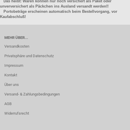
Das heißt: Waren können nur noch versichert als Paket oder
unverversichert als Päckchen ins Ausland versandt werden!!
Portobeträge erscheinen automatisch beim Bestellvorgang, vor
Kaufabschluß!
MEHR ÜBER...
Versandkosten
Privatsphäre und Datenschutz
Impressum
Kontakt
Über uns
Versand- & Zahlungsbedingungen
AGB
Widerrufsrecht