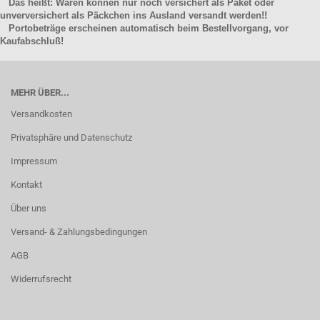
Das heißt: Waren können nur noch versichert als Paket oder
unverversichert als Päckchen ins Ausland versandt werden!!
Portobeträge erscheinen automatisch beim Bestellvorgang, vor
Kaufabschluß!
MEHR ÜBER...
Versandkosten
Privatsphäre und Datenschutz
Impressum
Kontakt
Über uns
Versand- & Zahlungsbedingungen
AGB
Widerrufsrecht