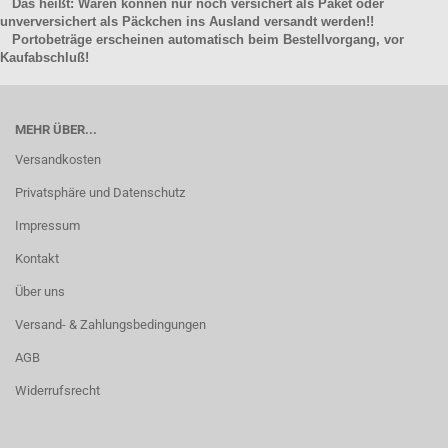
Das heißt: Waren können nur noch versichert als Paket oder
unverversichert als Päckchen ins Ausland versandt werden!!
Portobeträge erscheinen automatisch beim Bestellvorgang, vor
Kaufabschluß!
MEHR ÜBER...
Versandkosten
Privatsphäre und Datenschutz
Impressum
Kontakt
Über uns
Versand- & Zahlungsbedingungen
AGB
Widerrufsrecht