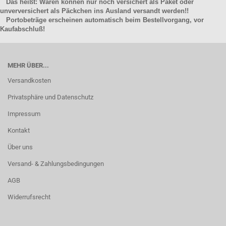
Das heißt: Waren können nur noch versichert als Paket oder
unverversichert als Päckchen ins Ausland versandt werden!!
Portobeträge erscheinen automatisch beim Bestellvorgang, vor
Kaufabschluß!
MEHR ÜBER...
Versandkosten
Privatsphäre und Datenschutz
Impressum
Kontakt
Über uns
Versand- & Zahlungsbedingungen
AGB
Widerrufsrecht