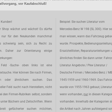
llvorgang, vor Kaufabschluß!
e Kunden!
Beispiel: Sie suchen Literatur vom
r Shop wächst und wächst! Es dürfte
Mercedes-Benz W 198 (SL 300). Hier so
t nur für den Neukunden manchmal
man wissen, wann das Fahrzeug geba
s schwierig sein, sich zu Recht zu
wurde. Prospekte, Bedienungsanleitun
en. Daher zur Orientierung einige
Ersatzteillisten, Reparaturanleitungen 
rkungen:
ähnliches finden Sie dann unter: Fahr
Feld -Suche- oben links ist eine
Literatur Angebote / Pkw Literatur /
extsuche. Hier können Sie nach Firmen,
Deutsche Firmen / Mercedes-Benz / M
en oder ähnlichem suchen. Das
1945-1959 und 1960-1969. Das Fahrz
eller Feld sucht nach Herstellern, nicht
wurde von 1955-1963 gebaut, Literatur 
ei den Firmen-Rubriken selbst, sondern
wenn vorhanden,
nur
in diesen Katego
unter Büchern und Zeitschriften. Wenn
vorhanden. Innerhalb der Kategorien s
breit gefächerter suchen möchten,
die Artikel nach Jahren aufsteigend sot