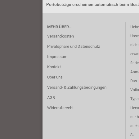
Portobeträge erscheinen automatisch beim Beste
MEHR ÜBER...
Lieb
Versandkosten
Unse
nich
Privatsphäre und Datenschutz
etwa
Impressum
find
Kontakt
Anme
Über uns
Das 
Versand- & Zahlungsbedingungen
Vollt
AGB
Typ
Widerrufsrecht
Herst
nur b
auch 
Sie 