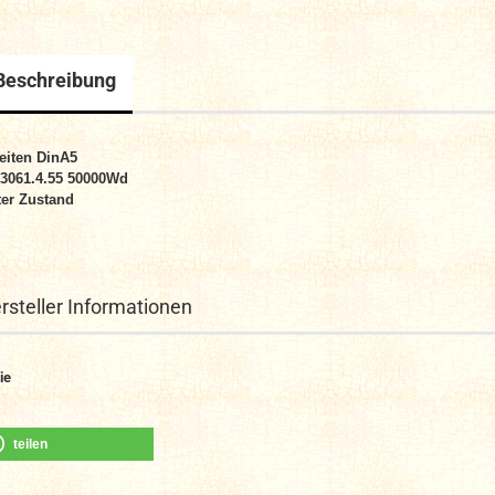
Beschreibung
eiten
DinA5
 3061.4.55 50000Wd
er Zustand
rsteller Informationen
ie
teilen