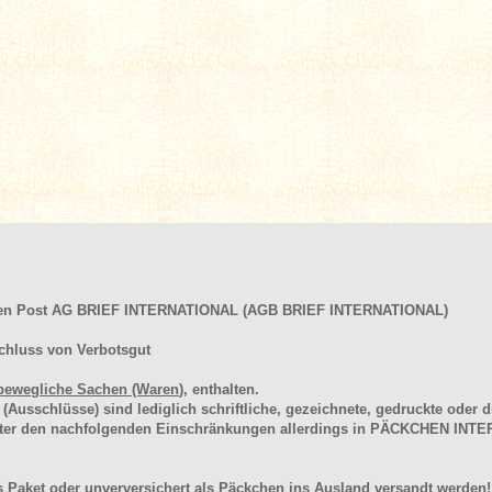
hen Post AG BRIEF INTERNATIONAL (AGB BRIEF INTERNATIONAL)
chluss von Verbotsgut
bewegliche Sachen (Waren
), enthalten.
schlüsse) sind lediglich schriftliche, gezeichnete, gedruckte oder di
unter den nachfolgenden Einschränkungen allerdings in PÄCKCHEN I
 Paket oder unverversichert als Päckchen ins Ausland versandt werden!