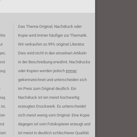
Das Thema Original, Nachdruck oder
Kopie wird immer häufiger zur Thematik.
llte
Wir verkaufen zu 99% original Literatur.
ut
Dies wird nicht in den einzelnen Artikeln
gen,
in der Beschreibung erwähnt. Nachdrucke
und
oder Kopien werden jedoch
immer
zeug
gekennzeichnet und unterscheiden sich
im Preis zum Original deutlich. Ein
B
Nachdruck ist ein meist hochwertig
eug
erzeugtes Druckwerk. Es unterscheidet
ist,
sich meist wenig vom Original. Eine Kopie
rien
dagegen ist vom Fotokopierer erzeugt und
ind
ist meist in deutlich schlechterer Qualität.
iert.