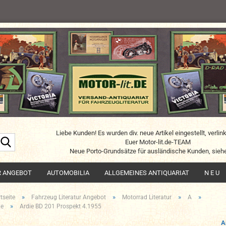
Liebe Kunden! Es wurden div. neue Artikel eingestellt, verlin
Suche...
Euer Motor-lit.de-TEAM
Neue Porto-Grundsätze für ausländische Kunden, siehe
R ANGEBOT
AUTOMOBILIA
ALLGEMEINES ANTIQUARIAT
N E U
»
»
»
»
tseite
Fahrzeug Literatur Angebot
Motorrad Literatur
A
»
ie
Ardie BD 201 Prospekt 4.1955
A