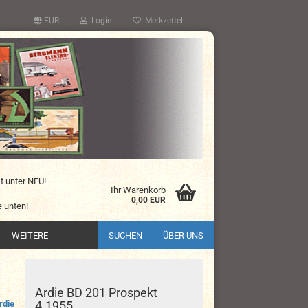
EUR
Login
Merkzettel
kt unter NEU!
Ihr Warenkorb
0,00 EUR
 unten!
WEITERE
SUCHEN
ÜBER UNS
Ardie BD 201 Prospekt
rdie
4.1955