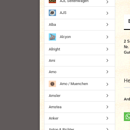
AJL Seitenwagen
AJS
Alba
Alcyon
2 S
Nr.
Allright
Gut
Ami
Amo
He
Amo / Muenchen
Amsler
Ard
Amstea
Anker
Anton & Richter