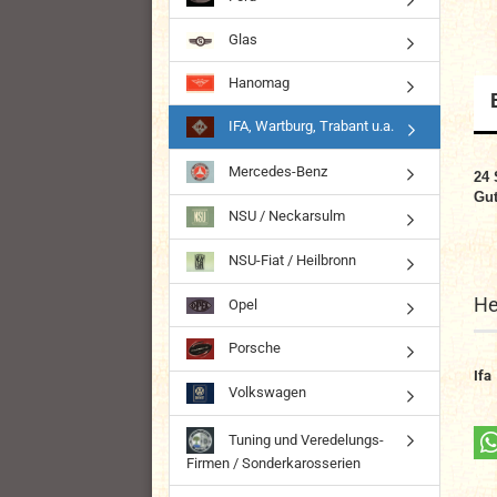
Glas
Hanomag
IFA, Wartburg, Trabant u.a.
Mercedes-Benz
24 
Gut
NSU / Neckarsulm
NSU-Fiat / Heilbronn
He
Opel
Porsche
Ifa
Volkswagen
Tuning und Veredelungs-
Firmen / Sonderkarosserien