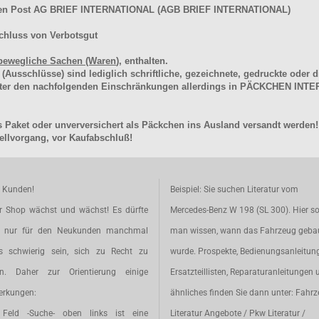
hen Post AG BRIEF INTERNATIONAL (AGB BRIEF INTERNATIONAL)
chluss von Verbotsgut
bewegliche Sachen (Waren
), enthalten.
schlüsse) sind lediglich schriftliche, gezeichnete, gedruckte oder di
unter den nachfolgenden Einschränkungen allerdings in PÄCKCHEN I
 Paket oder unverversichert als Päckchen ins Ausland versandt werden!
llvorgang, vor Kaufabschluß!
e Kunden!
Beispiel: Sie suchen Literatur vom
r Shop wächst und wächst! Es dürfte
Mercedes-Benz W 198 (SL 300). Hier so
t nur für den Neukunden manchmal
man wissen, wann das Fahrzeug geba
s schwierig sein, sich zu Recht zu
wurde. Prospekte, Bedienungsanleitun
en. Daher zur Orientierung einige
Ersatzteillisten, Reparaturanleitungen 
rkungen:
ähnliches finden Sie dann unter: Fahr
Feld -Suche- oben links ist eine
Literatur Angebote / Pkw Literatur /