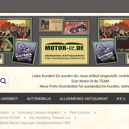
Liebe Kunden! Es wurden div. neue Artikel eingestellt, verlin
Suche...
Euer Motor-lit.de-TEAM
Neue Porto-Grundsätze für ausländische Kunden, siehe
R ANGEBOT
AUTOMOBILIA
ALLGEMEINES ANTIQUARIAT
N E U
»
»
»
tseite
Fahrzeug Literatur Angebot
Pkw Literatur
»
»
tsche Firmen
IFA, Wartburg, Trabant u.a.
 Mobil Report Leipziger Jubiläumsmesse 1965