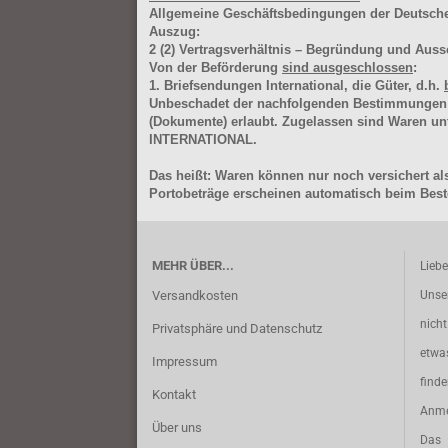
Allgemeine Geschäftsbedingungen der Deutsc
Auszug:
2
(2)
Vertragsverhältnis – Begründung und Auss
Von der Beförderung
sind ausgeschlossen
:
1. Briefsendungen International, die Güter, d.h.
Unbeschadet der nachfolgenden Bestimmungen (Aus
(Dokumente) erlaubt. Zugelassen sind Waren 
INTERNATIONAL.
Das heißt: Waren können nur noch versichert als
Portobeträge erscheinen automatisch beim Beste
MEHR ÜBER...
Lieb
Versandkosten
Unse
nich
Privatsphäre und Datenschutz
etwa
Impressum
find
Kontakt
Anme
Über uns
Das 