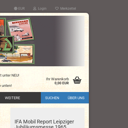
EUR
Login
Merkzettel
kt unter NEU!
Ihr Warenkorb
0,00 EUR
 unten!
WEITERE
SUCHEN
ÜBER UNS
IFA Mobil Report Leipziger
Jubiläumsmesse 1965