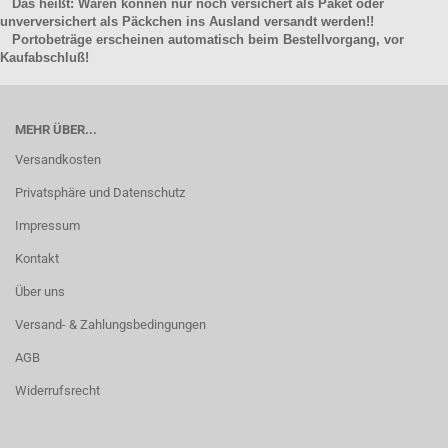
Das heißt: Waren können nur noch versichert als Paket oder
unverversichert als Päckchen ins Ausland versandt werden!!
Portobeträge erscheinen automatisch beim Bestellvorgang, vor
Kaufabschluß!
MEHR ÜBER...
Versandkosten
Privatsphäre und Datenschutz
Impressum
Kontakt
Über uns
Versand- & Zahlungsbedingungen
AGB
Widerrufsrecht