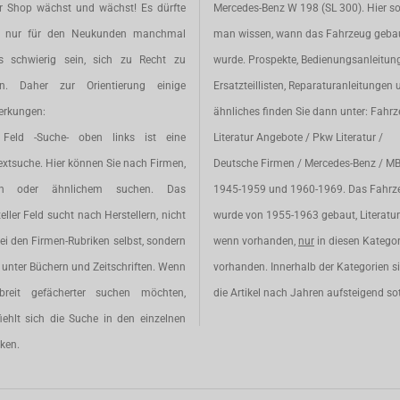
r Shop wächst und wächst! Es dürfte
Mercedes-Benz W 198 (SL 300). Hier so
t nur für den Neukunden manchmal
man wissen, wann das Fahrzeug geba
s schwierig sein, sich zu Recht zu
wurde. Prospekte, Bedienungsanleitun
en. Daher zur Orientierung einige
Ersatzteillisten, Reparaturanleitungen 
rkungen:
ähnliches finden Sie dann unter: Fahr
Feld -Suche- oben links ist eine
Literatur Angebote / Pkw Literatur /
extsuche. Hier können Sie nach Firmen,
Deutsche Firmen / Mercedes-Benz / M
en oder ähnlichem suchen. Das
1945-1959 und 1960-1969. Das Fahrz
eller Feld sucht nach Herstellern, nicht
wurde von 1955-1963 gebaut, Literatur 
ei den Firmen-Rubriken selbst, sondern
wenn vorhanden,
nur
in diesen Katego
unter Büchern und Zeitschriften. Wenn
vorhanden. Innerhalb der Kategorien s
breit gefächerter suchen möchten,
die Artikel nach Jahren aufsteigend sot
iehlt sich die Suche in den einzelnen
ken.