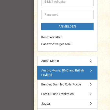
E-
Mail-
Adresse
Passwort
ANMELDEN
Konto erstellen
Passwort vergessen?
Aston Martin
Austin, Morris, BMC and British
Leyland
Bentley, Daimler, Rolls Royce
Ford GB und Frankreich
Jaguar