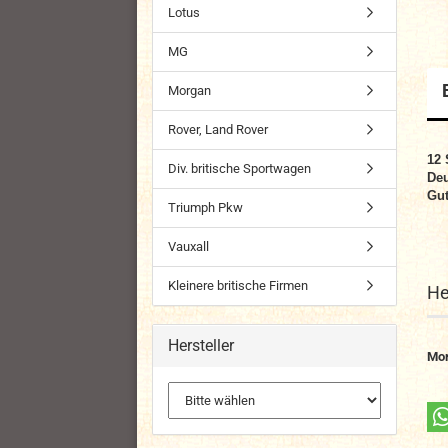
Lotus
MG
Morgan
Rover, Land Rover
12 
Div. britische Sportwagen
Deu
Gut
Triumph Pkw
Vauxall
Kleinere britische Firmen
He
Hersteller
Mor