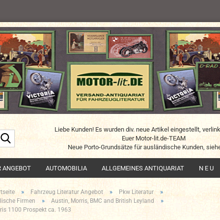
Liebe Kunden! Es wurden div. neue Artikel eingestellt, verlin
Suche...
Euer Motor-lit.de-TEAM
Neue Porto-Grundsätze für ausländische Kunden, siehe
R ANGEBOT
AUTOMOBILIA
ALLGEMEINES ANTIQUARIAT
N E U
»
»
»
tseite
Fahrzeug Literatur Angebot
Pkw Literatur
»
»
lische Firmen
Austin, Morris, BMC and British Leyland
ris 1100 Prospekt ca. 1963