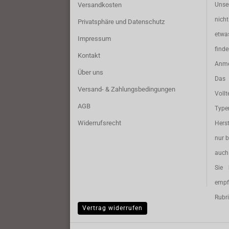
Versandkosten
Unse
nich
Privatsphäre und Datenschutz
etwa
Impressum
find
Kontakt
Anme
Über uns
Das 
Versand- & Zahlungsbedingungen
Vollt
AGB
Typ
Widerrufsrecht
Herst
nur b
auch 
Sie 
empf
Rubri
Vertrag widerrufen