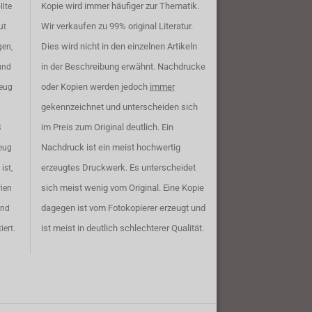
Kopie wird immer häufiger zur Thematik.
llte
Wir verkaufen zu 99% original Literatur.
ut
Dies wird nicht in den einzelnen Artikeln
gen,
in der Beschreibung erwähnt. Nachdrucke
und
oder Kopien werden jedoch
immer
zeug
gekennzeichnet und unterscheiden sich
im Preis zum Original deutlich. Ein
B
Nachdruck ist ein meist hochwertig
eug
erzeugtes Druckwerk. Es unterscheidet
ist,
sich meist wenig vom Original. Eine Kopie
rien
dagegen ist vom Fotokopierer erzeugt und
ind
ist meist in deutlich schlechterer Qualität.
iert.