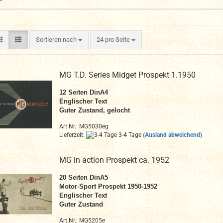
Sortieren nach
pro Seite
Sortieren nach
24 pro Seite
MG T.D. Series Midget Prospekt 1.1950
12
Seiten DinA4
Englischer Text
Guter Zustand, gelocht
Art.Nr.: MG5030eg
Lieferzeit:
3-4 Tage
(Ausland abweichend)
MG in action Prospekt ca. 1952
20
Seiten DinA
5
Motor-Sport
Prospekt
1950-1952
Englischer Text
Guter Zustand
Art.Nr.: MG5205e