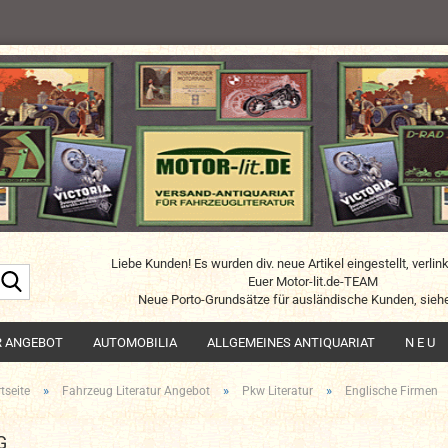
Liebe Kunden! Es wurden div. neue Artikel eingestellt, verlin
Suche...
Euer Motor-lit.de-TEAM
Neue Porto-Grundsätze für ausländische Kunden, siehe
R ANGEBOT
AUTOMOBILIA
ALLGEMEINES ANTIQUARIAT
N E U
»
»
»
tseite
Fahrzeug Literatur Angebot
Pkw Literatur
Englische Firmen
G