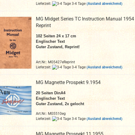
Lieferzeit:
3-4 Tage
(Ausland abweichend)
MG Midget Series TC Instruction Manual 1954
Reprint
102 Seiten 24 x 17 cm
Englischer Text
Guter Zustand, Reprint!
Art.Nr.: MG5427eReprint
Lieferzeit:
3-4 Tage
(Ausland abweichend)
MG Magnette Prospekt 9.1954
20
Seiten DinA4
Englischer Text
Guter Zustand, 2x gelocht
Art.Nr.: MG5510eg
Lieferzeit:
3-4 Tage
(Ausland abweichend)
MG Magnette Prospekt 11.1955