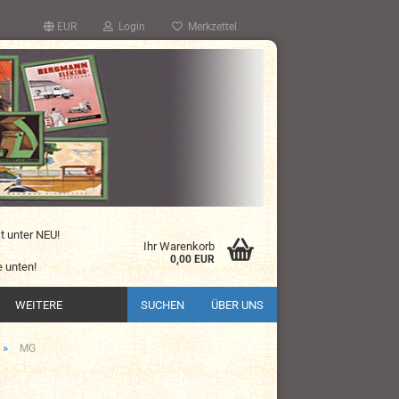
EUR
Login
Merkzettel
kt unter NEU!
Ihr Warenkorb
0,00 EUR
 unten!
WEITERE
SUCHEN
ÜBER UNS
»
MG