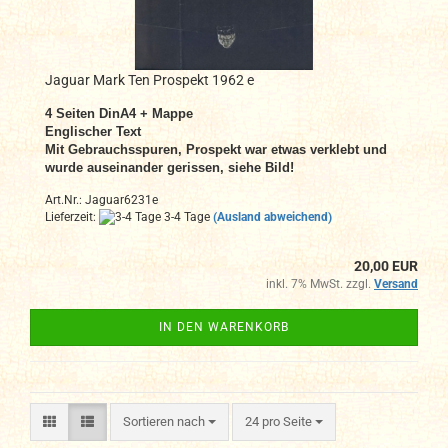
Jaguar Mark Ten Prospekt 1962 e
4 Seiten DinA4 + Mappe
Englischer Text
Mit Gebrauchsspuren, Prospekt war etwas verklebt und
wurde auseinander gerissen, siehe Bild!
Art.Nr.: Jaguar6231e
Lieferzeit:
3-4 Tage
(Ausland abweichend)
20,00 EUR
inkl. 7% MwSt. zzgl.
Versand
IN DEN WARENKORB
Sortieren nach
pro Seite
Sortieren nach
24 pro Seite