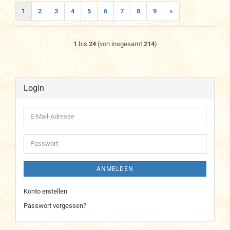
1
2
3
4
5
6
7
8
9
»
1
bis
24
(von insgesamt
214
)
Login
E-
Mail-
Adresse
Passwort
ANMELDEN
Konto erstellen
Passwort vergessen?