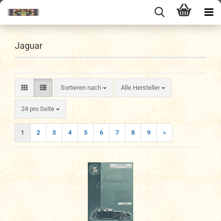
Jaguar
Sortieren nach
Sortieren nach
Alle Hersteller
pro Seite
24 pro Seite
1
2
3
4
5
6
7
8
9
»