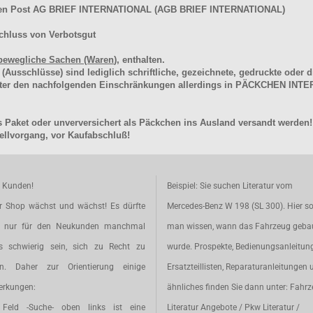
hen Post AG BRIEF INTERNATIONAL (AGB BRIEF INTERNATIONAL)
chluss von Verbotsgut
bewegliche Sachen (Waren
), enthalten.
schlüsse) sind lediglich schriftliche, gezeichnete, gedruckte oder di
unter den nachfolgenden Einschränkungen allerdings in PÄCKCHEN I
 Paket oder unverversichert als Päckchen ins Ausland versandt werden!
llvorgang, vor Kaufabschluß!
e Kunden!
Beispiel: Sie suchen Literatur vom
r Shop wächst und wächst! Es dürfte
Mercedes-Benz W 198 (SL 300). Hier so
t nur für den Neukunden manchmal
man wissen, wann das Fahrzeug geba
s schwierig sein, sich zu Recht zu
wurde. Prospekte, Bedienungsanleitun
en. Daher zur Orientierung einige
Ersatzteillisten, Reparaturanleitungen 
rkungen:
ähnliches finden Sie dann unter: Fahr
Feld -Suche- oben links ist eine
Literatur Angebote / Pkw Literatur /