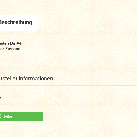
Beschreibung
eiten DinA4
er Zustand
rsteller Informationen
s
teilen