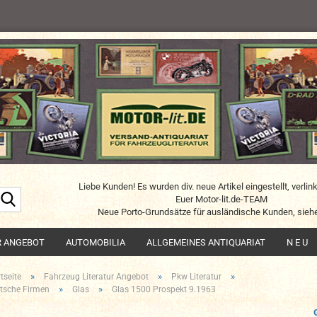
Liebe Kunden! Es wurden div. neue Artikel eingestellt, verlin
Suche...
Euer Motor-lit.de-TEAM
Neue Porto-Grundsätze für ausländische Kunden, siehe
R ANGEBOT
AUTOMOBILIA
ALLGEMEINES ANTIQUARIAT
N E U
»
»
»
tseite
Fahrzeug Literatur Angebot
Pkw Literatur
»
»
tsche Firmen
Glas
Glas 1500 Prospekt 9.1963