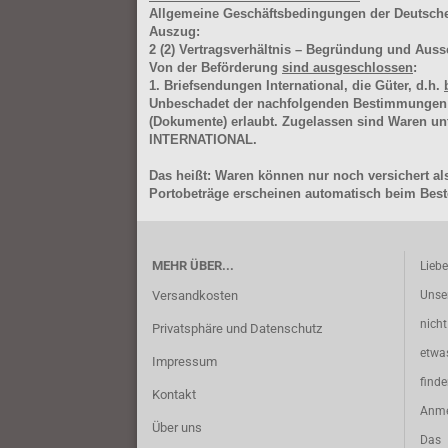
Allgemeine Geschäftsbedingungen der Deutsc
Auszug:
2
(2)
Vertragsverhältnis – Begründung und Auss
Von der Beförderung
sind ausgeschlossen
:
1. Briefsendungen International, die Güter, d.h.
Unbeschadet der nachfolgenden Bestimmungen (Aus
(Dokumente) erlaubt. Zugelassen sind Waren 
INTERNATIONAL.
Das heißt: Waren können nur noch versichert als
Portobeträge erscheinen automatisch beim Beste
MEHR ÜBER...
Lieb
Versandkosten
Unse
nich
Privatsphäre und Datenschutz
etwa
Impressum
find
Kontakt
Anme
Über uns
Das 