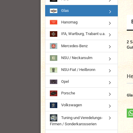
Glas
Hanomag
IFA, Wartburg, Trabant u.a.
2 S
Mercedes-Benz
Gut
NSU / Neckarsulm
NSU-Fiat / Heilbronn
He
Opel
Porsche
Gla
Volkswagen
Tuning und Veredelungs-
Firmen / Sonderkarosserien